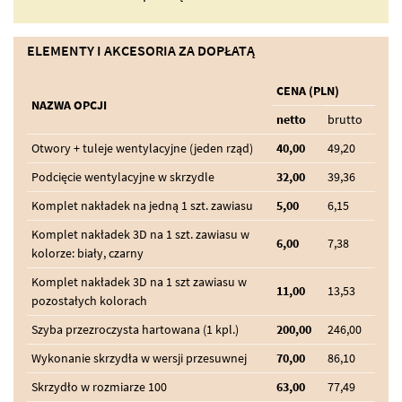
ELEMENTY I AKCESORIA ZA DOPŁATĄ
CENA (PLN)
NAZWA OPCJI
netto
brutto
Otwory + tuleje wentylacyjne (jeden rząd)
40,00
49,20
Podcięcie wentylacyjne w skrzydle
32,00
39,36
Komplet nakładek na jedną 1 szt. zawiasu
5,00
6,15
Komplet nakładek 3D na 1 szt. zawiasu w
6,00
7,38
kolorze: biały, czarny
Komplet nakładek 3D na 1 szt zawiasu w
11,00
13,53
pozostałych kolorach
Szyba przezroczysta hartowana (1 kpl.)
200,00
246,00
Wykonanie skrzydła w wersji przesuwnej
70,00
86,10
Skrzydło w rozmiarze 100
63,00
77,49