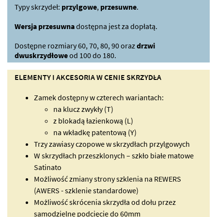
Typy skrzydeł:
przylgowe
,
przesuwne
.
Wersja przesuwna
dostępna jest za dopłatą.
Dostępne rozmiary 60, 70, 80, 90 oraz
drzwi
dwuskrzydłowe
od 100 do 180.
ELEMENTY I AKCESORIA W CENIE SKRZYDŁA
Zamek dostępny w czterech wariantach:
na klucz zwykły (T)
z blokadą łazienkową (L)
na wkładkę patentową (Y)
Trzy zawiasy czopowe w skrzydłach przylgowych
W skrzydłach przeszklonych – szkło białe matowe
Satinato
Możliwość zmiany strony szklenia na REWERS
(AWERS - szklenie standardowe)
Możliwość skrócenia skrzydła od dołu przez
samodzielne podcięcie do 60mm