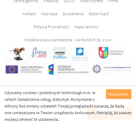
Strona główna
Produkty
QUICK
Kolor Express
Firma
Kontakt
Inspiracje
Do pobrania
Gdzie Kupić
Polityka Prywatności
Mapa Serwisu
Wszelkie prawa zastrzeżone - Centurion-R Sp. z o.o.
Używamy cookies i podobnych technologii m.in. w
Rozumiem
celach: świadczenia usług, statystyk. Korzystanie z
witryny bez zmiany ustawień Twojej przeglądarki oznacza, że będą
one umieszczane w Twoim urządzeniu końcowym. Pamiętaj, że zawsze
Powered by
Translate
możesz zmienić te ustawienia..