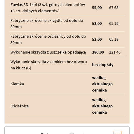
Zawias 3D 1kpl (3 szt. górnych elementów
55,00
67,65
+3 szt. dolnych elementów)
Fabryczne skrócenie skrzydła od dołu do
53,00
65,19
30mm
Fabryczne skrócenie ościeżnicy od dołu do
53,00
65,19
30mm
Wykonanie skrzydła z uszczelką opadającą
180,00
221,40
Wykonanie skrzydła z zamkiem bez otworu
bez dopłaty
na klucz (G)
według
Klamka
aktualnego
cennika
według
Ościeżnica
aktualnego
cennika