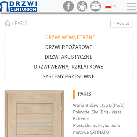
PL
Strona
PARIS
< Powrót
główna
/
DRZWI WEWNĘTRZNE
DRZWI P.POŻAROWE
DRZWI AKUSTYCZNE
DRZWI WEWNĄTRZKLATKOWE
SYSTEMY PRZESUWNE
PARIS
Wariant drzwi: typ D (PS/D)
Pokrycie: Eko (EM) - klasa
Extreme
Przeszklenie: Szyba biała
matowa SATINATO