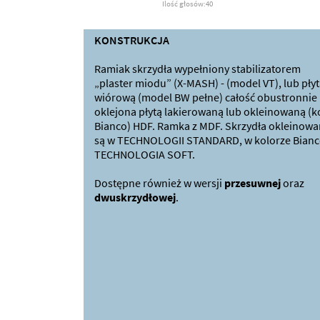
Ilość głosów:40
KONSTRUKCJA
Ramiak skrzydła wypełniony stabilizatorem
„plaster miodu” (X-MASH) - (model VT), lub pły
wiórową (model BW pełne) całość obustronnie
oklejona płytą lakierowaną lub okleinowaną (k
Bianco) HDF. Ramka z MDF. Skrzydła okleinow
są w TECHNOLOGII STANDARD, w kolorze Bianc
TECHNOLOGIA SOFT.
Dostępne również w wersji
przesuwnej
oraz
dwuskrzydłowej
.