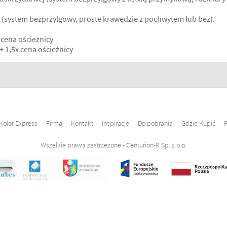
 (system bezprzylgowy, proste krawędzie z pochwytem lub bez).
 cena ościeżnicy
+ 1,5x cena ościeżnicy
Kolor Express
Firma
Kontakt
Inspiracje
Do pobrania
Gdzie Kupić
P
Wszelkie prawa zastrzeżone - Centurion-R Sp. z o.o.