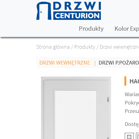
Produkty
Kolor Ex
Strona główna
/
Produkty
/
Drzwi wewnętrzn
DRZWI WEWNĘTRZNE
|
DRZWI P.POŻAR
HA
Warian
Pokry
Przes
Dostę