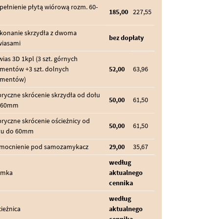
ełnienie płytą wiórową rozm. 60-
185,00
227,55
konanie skrzydła z dwoma
bez dopłaty
wiasami
ias 3D 1kpl (3 szt. górnych
ementów +3 szt. dolnych
52,00
63,96
ementów)
ryczne skrócenie skrzydła od dołu
50,00
61,50
 60mm
ryczne skrócenie ościeżnicy od
50,00
61,50
łu do 60mm
mocnienie pod samozamykacz
29,00
35,67
według
amka
aktualnego
cennika
według
ieżnica
aktualnego