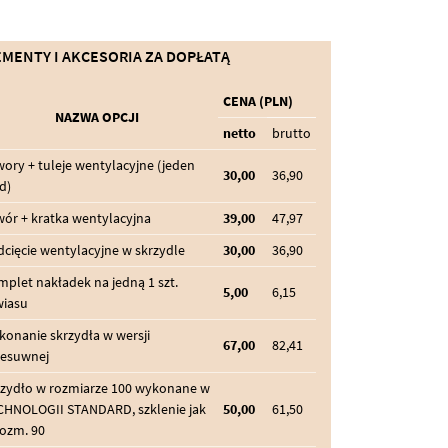
EMENTY I AKCESORIA ZA DOPŁATĄ
CENA (PLN)
NAZWA OPCJI
netto
brutto
ory + tuleje wentylacyjne (jeden
30,00
36,90
d)
ór + kratka wentylacyjna
39,00
47,97
cięcie wentylacyjne w skrzydle
30,00
36,90
plet nakładek na jedną 1 szt.
5,00
6,15
wiasu
onanie skrzydła w wersji
67,00
82,41
zesuwnej
rzydło w rozmiarze 100 wykonane w
CHNOLOGII STANDARD, szklenie jak
50,00
61,50
rozm. 90