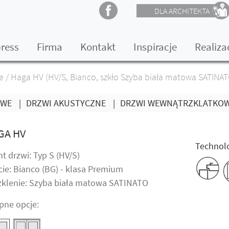
DLA ARCHITEKTA
press
Firma
Kontakt
Inspiracje
Realiza
e
/
Haga HV (HV/S, Bianco, szkło Szyba biała matowa SATINAT
OWE
|
DRZWI AKUSTYCZNE
|
DRZWI WEWNĄTRZKLATKO
GA HV
Technolo
t drzwi: Typ S (HV/S)
cie: Bianco (BG) - klasa Premium
zklenie: Szyba biała matowa SATINATO
pne opcje: