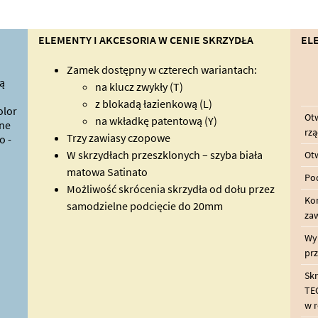
ELEMENTY I AKCESORIA W CENIE SKRZYDŁA
EL
Zamek dostępny w czterech wariantach:
tą
na klucz zwykły (T)
z blokadą łazienkową (L)
olor
Otw
na wkładkę patentową (Y)
ane
rzą
Trzy zawiasy czopowe
o -
W skrzydłach przeszklonych – szyba biała
Otw
matowa Satinato
Pod
Możliwość skrócenia skrzydła od dołu przez
Kom
samodzielne podcięcie do 20mm
za
Wyk
pr
Sk
TE
w 