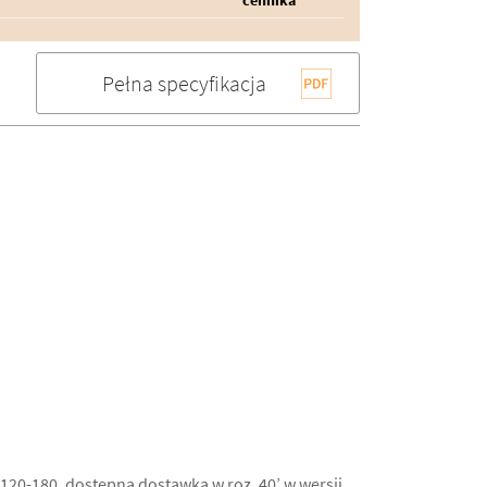
cennika
Pełna specyfikacja
20-180, dostępna dostawka w roz. 40’ w wersji