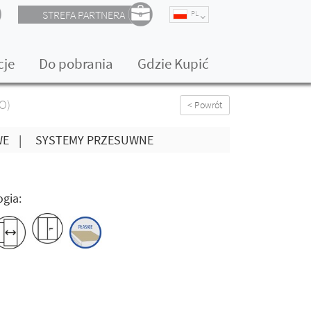
STREFA PARTNERA
PL
cje
Do pobrania
Gdzie Kupić
O)
< Powrót
WE
|
SYSTEMY PRZESUWNE
gia: