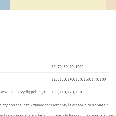
60, 70, 80, 90, 100*
120, 130, 140, 150, 160, 170, 180
w wersji skrzydłą pełnego
100, 110, 120, 130
aty podana jest w zakładce "Elementy i akcesoria za dopłatą:"
skrzydłowej (system bezprzylgowy z listwą przymykową, rozmiary 1