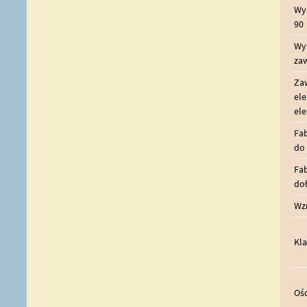
Wyp
90
Wy
za
Zaw
el
el
Fab
do
Fab
do
Wz
Kl
Ośc