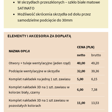
W skrzydłach przeszklonych – szkło białe matowe
SATINATO
Możliwość skrócenia skrzydła od dołu przez
samodzielne podcięcie do 30mm
ELEMENTY I AKCESORIA ZA DOPŁATĄ
CENA (PLN)
NAZWA OPCJI
netto
brutto
Otwory + tuleje wentylacyjne (jeden rząd)
40,00
49,20
Podcięcie wentylacyjne w skrzydle
32,00
39,36
Komplet nakładek na jedną 1 szt. zawiasu
5,00
6,15
Komplet nakładek 3D na 1 szt. zawiasu w
6,00
7,38
kolorze: biały, czarny
Komplet nakładek 3D na 1 szt zawiasu w
11,00
13,53
pozostałych kolorach