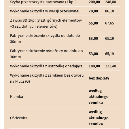
Szyba przezroczysta hartowana (1 kpl.)
200,00
246,00
Wykonanie skrzydła w wersji przesuwnej
70,00
86,10
Zawias 3D 1kpl (3 szt. górnych elementów
55,00
67,65
+3 szt. dolnych elementów)
Fabryczne skrócenie skrzydła od dołu do
53,00
65,19
30mm
Fabryczne skrócenie ościeżnicy od dołu do
53,00
65,19
30mm
Wykonanie skrzydła z uszczelką opadającą
180,00
221,40
Wykonanie skrzydła z zamkiem bez otworu
bez dopłaty
na klucz (G)
według
Klamka
aktualnego
cennika
według
Ościeżnica
aktualnego
cennika