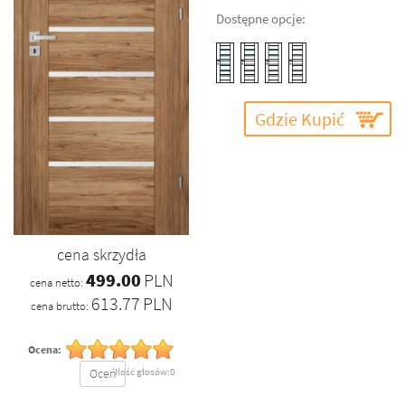
Dostępne opcje:
Gdzie Kupić
cena skrzydła
499.00
PLN
cena netto:
613.77
PLN
cena brutto:
Ocena:
Oceń
Ilość głosów:0