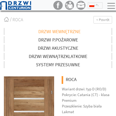
PL
Strona
ROCA
< Powrót
główna
/
DRZWI WEWNĘTRZNE
DRZWI P.POŻAROWE
DRZWI AKUSTYCZNE
DRZWI WEWNĄTRZKLATKOWE
SYSTEMY PRZESUWNE
ROCA
Wariant drzwi: typ D (RO/D)
Pokrycie: Catania (CT) - klasa
Premium
Przeszklenie: Szyba biała
Lakmat