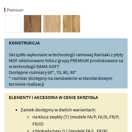
Premium
KONSTRUKCJA
Skrzydło wykonane w technologii ramowej Ramiaki z płyty
MDF okleinowane folia z grupy PREMIUM produkowane sa
w technologii RAMA SOFT
Dostępne rozmiary 60*, 70, 80, 90*
* rozmiar dostępny na zamówienie w standardowym
terminie realizacji
ELEMENTY I AKCESORIA W CENIE SKRZYDŁA
Zamek dostępny w dwóch wariantach:
na klucz zwykły (T) (modele FA/P, FA/D, FR/P,
FR/D)
z blokada typu (L) (modele FA/L, FR/R)