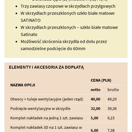
Trzy zawiasy czopowe w skrzydłach przylgowych
W skrzydłach przeszklonych szkło białe matowe
SATINATO
W skrzydłach przeszklonych – szkło białe matowe
Satinato
Możliwość skrócenia skrzydła od dołu przez
samodzielne podcięcie do 60mm
ELEMENTY I AKCESORIA ZA DOPŁATĄ
CENA (PLN)
NAZWA OPCJI
netto
brutto
Otwory + tuleje wentylacyjne (jeden rząd)
40,00
49,20
Podcięcie wentylacyjne w skrzydle
32,00
39,36
Komplet nakładek na jedną 1 szt. zawiasu
5,00
6,15
Komplet nakładek 3D na 1 szt. zawiasu w
6,00
7,38