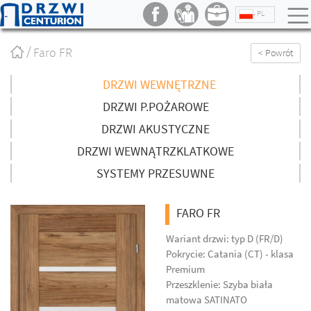
PL
Strona
Faro FR
< Powrót
główna
/
DRZWI WEWNĘTRZNE
DRZWI P.POŻAROWE
DRZWI AKUSTYCZNE
DRZWI WEWNĄTRZKLATKOWE
SYSTEMY PRZESUWNE
FARO FR
Wariant drzwi: typ D (FR/D)
Pokrycie: Catania (CT) - klasa
Premium
Przeszklenie: Szyba biała
matowa SATINATO