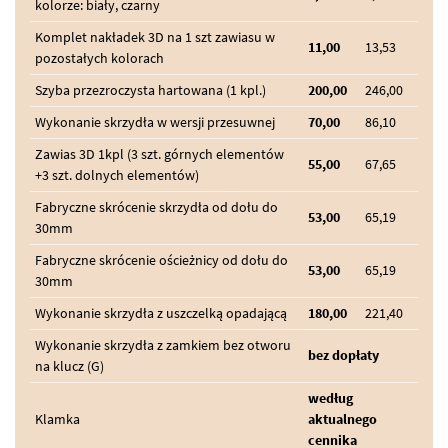
kolorze: biały, czarny
Komplet nakładek 3D na 1 szt zawiasu w
11,00
13,53
pozostałych kolorach
Szyba przezroczysta hartowana (1 kpl.)
200,00
246,00
Wykonanie skrzydła w wersji przesuwnej
70,00
86,10
Zawias 3D 1kpl (3 szt. górnych elementów
55,00
67,65
+3 szt. dolnych elementów)
Fabryczne skrócenie skrzydła od dołu do
53,00
65,19
30mm
Fabryczne skrócenie ościeżnicy od dołu do
53,00
65,19
30mm
Wykonanie skrzydła z uszczelką opadającą
180,00
221,40
Wykonanie skrzydła z zamkiem bez otworu
bez dopłaty
na klucz (G)
według
Klamka
aktualnego
cennika