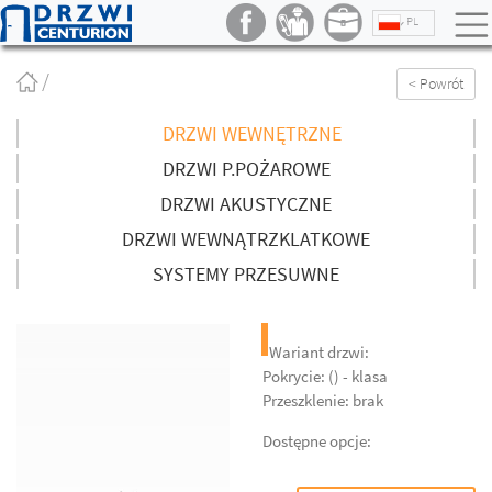
PL
Strona
< Powrót
główna
/
DRZWI WEWNĘTRZNE
DRZWI P.POŻAROWE
DRZWI AKUSTYCZNE
DRZWI WEWNĄTRZKLATKOWE
SYSTEMY PRZESUWNE
Wariant drzwi:
Pokrycie: () - klasa
Przeszklenie: brak
Dostępne opcje: