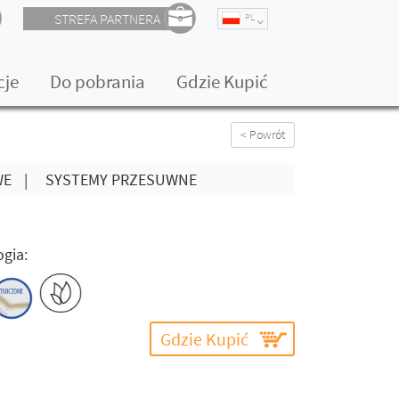
STREFA PARTNERA
PL
cje
Do pobrania
Gdzie Kupić
< Powrót
WE
|
SYSTEMY PRZESUWNE
gia:
Gdzie Kupić