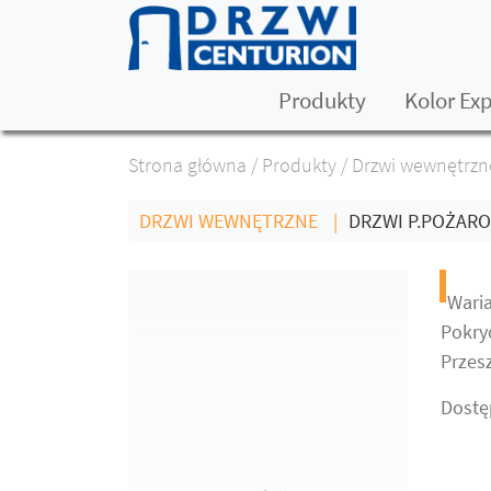
Produkty
Kolor Ex
Strona główna
/
Produkty
/
Drzwi wewnętrzn
DRZWI WEWNĘTRZNE
|
DRZWI P.POŻAR
Waria
Pokryc
Przesz
Dostę