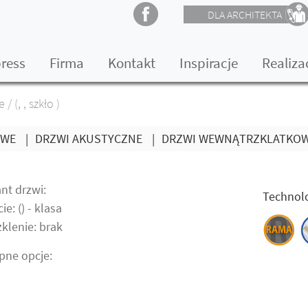
DLA ARCHITEKTA
press
Firma
Kontakt
Inspiracje
Realiza
e
/
(, , szkło )
OWE
|
DRZWI AKUSTYCZNE
|
DRZWI WEWNĄTRZKLATKO
nt drzwi:
Technolo
ie: () - klasa
klenie: brak
pne opcje: