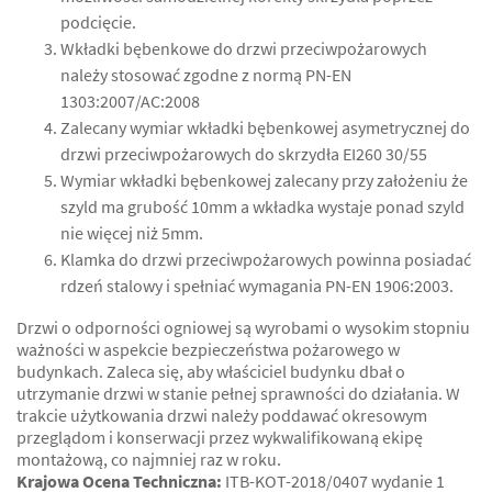
podcięcie.
Wkładki bębenkowe do drzwi przeciwpożarowych
należy stosować zgodne z normą PN-EN
1303:2007/AC:2008
Zalecany wymiar wkładki bębenkowej asymetrycznej do
drzwi przeciwpożarowych do skrzydła EI260 30/55
Wymiar wkładki bębenkowej zalecany przy założeniu że
szyld ma grubość 10mm a wkładka wystaje ponad szyld
nie więcej niż 5mm.
Klamka do drzwi przeciwpożarowych powinna posiadać
rdzeń stalowy i spełniać wymagania PN-EN 1906:2003.
Drzwi o odporności ogniowej są wyrobami o wysokim stopniu
ważności w aspekcie bezpieczeństwa pożarowego w
budynkach. Zaleca się, aby właściciel budynku dbał o
utrzymanie drzwi w stanie pełnej sprawności do działania. W
trakcie użytkowania drzwi należy poddawać okresowym
przeglądom i konserwacji przez wykwalifikowaną ekipę
montażową, co najmniej raz w roku.
Krajowa Ocena Techniczna:
ITB-KOT-2018/0407 wydanie 1