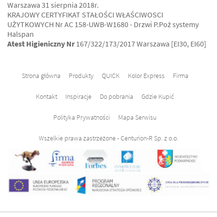
Warszawa 31 sierpnia 2018r.
KRAJOWY CERTYFIKAT STAŁOŚCI WŁAŚCIWOSCI
UŻYTKOWYCH Nr AC 158-UWB-W1680 - Drzwi P.Poż systemy
Halspan
Atest Higieniczny Nr
167/322/173/2017 Warszawa [EI30, EI60]
Strona główna
Produkty
QUICK
Kolor Express
Firma
Kontakt
Inspiracje
Do pobrania
Gdzie Kupić
Polityka Prywatności
Mapa Serwisu
Wszelkie prawa zastrzeżone - Centurion-R Sp. z o.o.