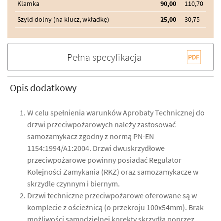
Klamka
90,00
110,70
Szyld dolny (na klucz, wkładkę)
25,00
30,75
Pełna specyfikacja
Opis dodatkowy
W celu spełnienia warunków Aprobaty Technicznej do
drzwi przeciwpożarowych należy zastosować
samozamykacz zgodny z normą PN-EN
1154:1994/A1:2004. Drzwi dwuskrzydłowe
przeciwpożarowe powinny posiadać Regulator
Kolejności Zamykania (RKZ) oraz samozamykacze w
skrzydle czynnym i biernym.
Drzwi techniczne przeciwpożarowe oferowane są w
komplecie z ościeżnicą (o przekroju 100x54mm). Brak
możliwości samodzielnej korekty skrzydła poprzez