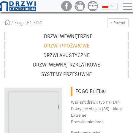
PL
Strona
Fogo F1 EI30
< Powrót
główna
/
DRZWI WEWNĘTRZNE
DRZWI P.POŻAROWE
DRZWI AKUSTYCZNE
DRZWI WEWNĄTRZKLATKOWE
SYSTEMY PRZESUWNE
FOGO F1 EI30
Wariant drzwi: typ P (F1/P)
Pokrycie: Alaska (AS) - klasa
Extreme
Przeszklenie: brak
Dostępne opcje: