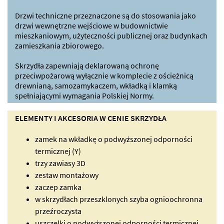
Drzwi techniczne przeznaczone są do stosowania jako
drzwi wewnętrzne wejściowe w budownictwie
mieszkaniowym, użyteczności publicznej oraz budynkach
zamieszkania zbiorowego.
Skrzydła zapewniają deklarowaną ochronę
przeciwpożarową wyłącznie w komplecie z ościeżnicą
drewnianą, samozamykaczem, wkładką i klamką
spełniającymi wymagania Polskiej Normy.
ELEMENTY I AKCESORIA W CENIE SKRZYDŁA
zamek na wkładkę o podwyższonej odporności
termicznej (Y)
trzy zawiasy 3D
zestaw montażowy
zaczep zamka
w skrzydłach przeszklonych szyba ognioochronna
przeźroczysta
uszczelki o podwyższonej odporności termicznej