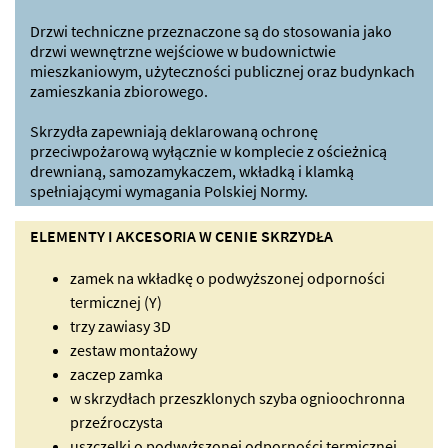
Drzwi techniczne przeznaczone są do stosowania jako
drzwi wewnętrzne wejściowe w budownictwie
mieszkaniowym, użyteczności publicznej oraz budynkach
zamieszkania zbiorowego.
Skrzydła zapewniają deklarowaną ochronę
przeciwpożarową wyłącznie w komplecie z ościeżnicą
drewnianą, samozamykaczem, wkładką i klamką
spełniającymi wymagania Polskiej Normy.
ELEMENTY I AKCESORIA W CENIE SKRZYDŁA
zamek na wkładkę o podwyższonej odporności
termicznej (Y)
trzy zawiasy 3D
zestaw montażowy
zaczep zamka
w skrzydłach przeszklonych szyba ognioochronna
przeźroczysta
uszczelki o podwyższonej odporności termicznej