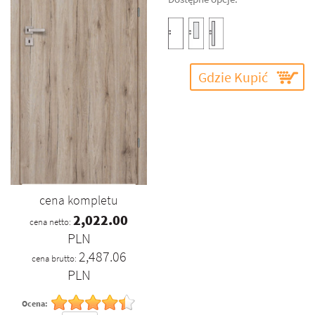
Gdzie Kupić
cena kompletu
2,022.00
cena netto:
PLN
2,487.06
cena brutto:
PLN
Ocena: