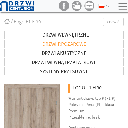
PL
Strona
Fogo F1 EI30
< Powrót
główna
/
DRZWI WEWNĘTRZNE
DRZWI P.POŻAROWE
DRZWI AKUSTYCZNE
DRZWI WEWNĄTRZKLATKOWE
SYSTEMY PRZESUWNE
FOGO F1 EI30
Wariant drzwi: typ P (F1/P)
Pokrycie: Pinia (PI) - klasa
Premium
Przeszklenie: brak
Dostępne opcje: