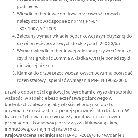
podcięcie.
Wkładki bębenkowe do drzwi przeciwpożarowych
należy stosować zgodne z normą PN-EN
1303:2007/AC:2008
Zalecany wymiar wkładki bębenkowej asymetrycznej do
drzwi przeciwpożarowych do skrzydła EI260 30/55
Wymiar wkładki bębenkowej zalecany przy założeniu że
szyld ma grubość 10mm a wkładka wystaje ponad szyld
nie więcej niż 5mm.
Klamka do drzwi przeciwpożarowych powinna posiadać
rdzeń stalowy i spełniać wymagania PN-EN 1906:2003.
Drzwi o odporności ogniowej są wyrobami o wysokim stopniu
ważności w aspekcie bezpieczeństwa pożarowego w
budynkach. Zaleca się, aby właściciel budynku dbał o
utrzymanie drzwi w stanie pełnej sprawności do działania. W
trakcie użytkowania drzwi należy poddawać okresowym
przeglądom i konserwacji przez wykwalifikowaną ekipę
montażową, co najmniej raz w roku.
Krajowa Ocena Techniczna:
ITB-KOT-2018/0407 wydanie 1