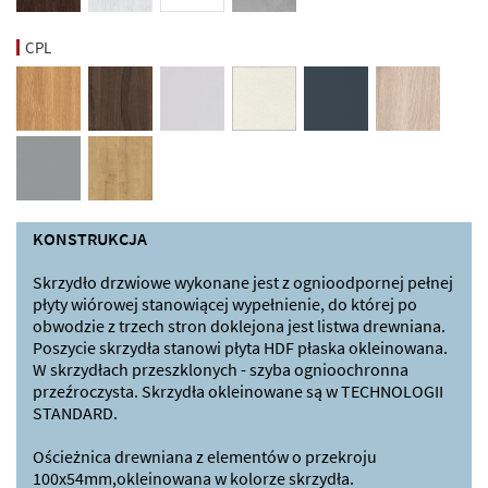
CPL
KONSTRUKCJA
Skrzydło drzwiowe wykonane jest z ognioodpornej pełnej
płyty wiórowej stanowiącej wypełnienie, do której po
obwodzie z trzech stron doklejona jest listwa drewniana.
Poszycie skrzydła stanowi płyta HDF płaska okleinowana.
W skrzydłach przeszklonych - szyba ognioochronna
przeźroczysta. Skrzydła okleinowane są w TECHNOLOGII
STANDARD.
Ościeżnica drewniana z elementów o przekroju
100x54mm,okleinowana w kolorze skrzydła.