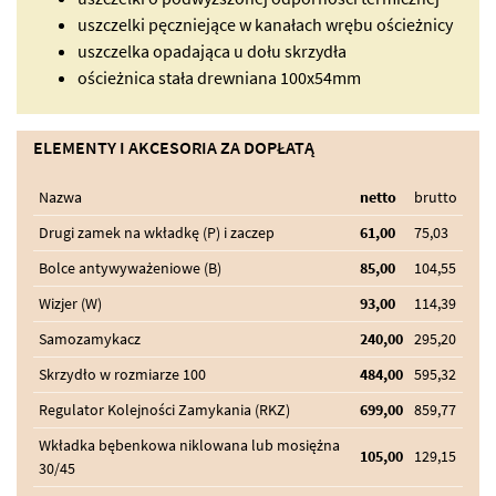
uszczelki pęczniejące w kanałach wrębu ościeżnicy
uszczelka opadająca u dołu skrzydła
ościeżnica stała drewniana 100x54mm
ELEMENTY I AKCESORIA ZA DOPŁATĄ
Nazwa
netto
brutto
Drugi zamek na wkładkę (P) i zaczep
61,00
75,03
Bolce antywyważeniowe (B)
85,00
104,55
Wizjer (W)
93,00
114,39
Samozamykacz
240,00
295,20
Skrzydło w rozmiarze 100
484,00
595,32
Regulator Kolejności Zamykania (RKZ)
699,00
859,77
Wkładka bębenkowa niklowana lub mosiężna
105,00
129,15
30/45