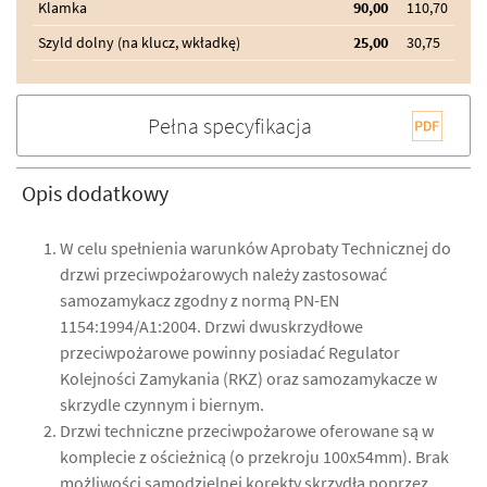
Klamka
90,00
110,70
Szyld dolny (na klucz, wkładkę)
25,00
30,75
Pełna specyfikacja
Opis dodatkowy
W celu spełnienia warunków Aprobaty Technicznej do
drzwi przeciwpożarowych należy zastosować
samozamykacz zgodny z normą PN-EN
1154:1994/A1:2004. Drzwi dwuskrzydłowe
przeciwpożarowe powinny posiadać Regulator
Kolejności Zamykania (RKZ) oraz samozamykacze w
skrzydle czynnym i biernym.
Drzwi techniczne przeciwpożarowe oferowane są w
komplecie z ościeżnicą (o przekroju 100x54mm). Brak
możliwości samodzielnej korekty skrzydła poprzez