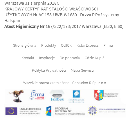
Warszawa 31 sierpnia 2018r.
KRAJOWY CERTYFIKAT STAŁOŚCI WŁAŚCIWOSCI
UŻYTKOWYCH Nr AC 158-UWB-W1680 - Drzwi P.Poż systemy
Halspan
Atest Higieniczny Nr
167/322/173/2017 Warszawa [EI30, EI60]
Strona główna
Produkty
QUICK
Kolor Express
Firma
Kontakt
Inspiracje
Do pobrania
Gdzie Kupić
Polityka Prywatności
Mapa Serwisu
Wszelkie prawa zastrzeżone - Centurion-R Sp. z o.o.