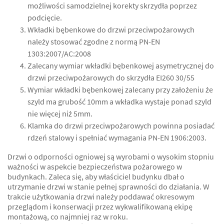
możliwości samodzielnej korekty skrzydła poprzez
podcięcie.
Wkładki bębenkowe do drzwi przeciwpożarowych
należy stosować zgodne z normą PN-EN
1303:2007/AC:2008
Zalecany wymiar wkładki bębenkowej asymetrycznej do
drzwi przeciwpożarowych do skrzydła EI260 30/55
Wymiar wkładki bębenkowej zalecany przy założeniu że
szyld ma grubość 10mm a wkładka wystaje ponad szyld
nie więcej niż 5mm.
Klamka do drzwi przeciwpożarowych powinna posiadać
rdzeń stalowy i spełniać wymagania PN-EN 1906:2003.
Drzwi o odporności ogniowej są wyrobami o wysokim stopniu
ważności w aspekcie bezpieczeństwa pożarowego w
budynkach. Zaleca się, aby właściciel budynku dbał o
utrzymanie drzwi w stanie pełnej sprawności do działania. W
trakcie użytkowania drzwi należy poddawać okresowym
przeglądom i konserwacji przez wykwalifikowaną ekipę
montażową, co najmniej raz w roku.