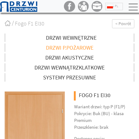
PL
Strona
Fogo F1 EI30
< Powrót
główna
/
DRZWI WEWNĘTRZNE
DRZWI P.POŻAROWE
DRZWI AKUSTYCZNE
DRZWI WEWNĄTRZKLATKOWE
SYSTEMY PRZESUWNE
FOGO F1 EI30
Wariant drzwi: typ P (F1/P)
Pokrycie: Buk (BU) - klasa
Premium
Przeszklenie: brak
Dostępne opcje: