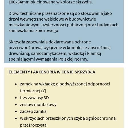
100x54mm,okleinowana w kolorze skrzydła.
Drzwi techniczne przeznaczone są do stosowania jako
drzwi wewnętrzne wejściowe w budownictwie
mieszkaniowym, użyteczności publicznej oraz budynkach
zamieszkania zbiorowego.
Skrzydła zapewniają deklarowaną ochronę
przeciwpożarową wyłącznie w komplecie z ościeżnicą
drewnianą, samozamykaczem, wkładką i klamką
spełniającymi wymagania Polskiej Normy.
ELEMENTY I AKCESORIA W CENIE SKRZYDŁA
zamek na wkładkę o podwyższonej odporności
termicznej (Y)
trzy zawiasy 3D
zestaw montażowy
zaczep zamka
w skrzydłach przeszklonych szyba ognioochronna
przeźroczysta