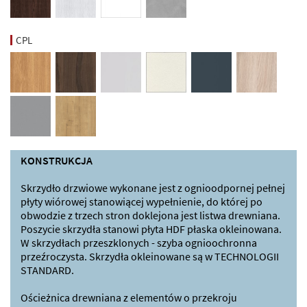
CPL
KONSTRUKCJA
Skrzydło drzwiowe wykonane jest z ognioodpornej pełnej
płyty wiórowej stanowiącej wypełnienie, do której po
obwodzie z trzech stron doklejona jest listwa drewniana.
Poszycie skrzydła stanowi płyta HDF płaska okleinowana.
W skrzydłach przeszklonych - szyba ognioochronna
przeźroczysta. Skrzydła okleinowane są w TECHNOLOGII
STANDARD.
Ościeżnica drewniana z elementów o przekroju