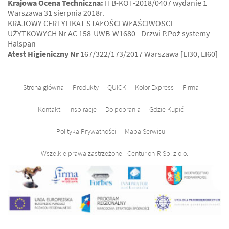
Krajowa Ocena Techniczna:
ITB-KOT-2018/0407 wydanie 1
Warszawa 31 sierpnia 2018r.
KRAJOWY CERTYFIKAT STAŁOŚCI WŁAŚCIWOSCI
UŻYTKOWYCH Nr AC 158-UWB-W1680 - Drzwi P.Poż systemy
Halspan
Atest Higieniczny Nr
167/322/173/2017 Warszawa [EI30, EI60]
Strona główna
Produkty
QUICK
Kolor Express
Firma
Kontakt
Inspiracje
Do pobrania
Gdzie Kupić
Polityka Prywatności
Mapa Serwisu
Wszelkie prawa zastrzeżone - Centurion-R Sp. z o.o.