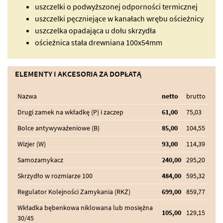
uszczelki o podwyższonej odporności termicznej
uszczelki pęczniejące w kanałach wrębu ościeżnicy
uszczelka opadająca u dołu skrzydła
ościeżnica stała drewniana 100x54mm
ELEMENTY I AKCESORIA ZA DOPŁATĄ
Nazwa
netto
brutto
Drugi zamek na wkładkę (P) i zaczep
61,00
75,03
Bolce antywyważeniowe (B)
85,00
104,55
Wizjer (W)
93,00
114,39
Samozamykacz
240,00
295,20
Skrzydło w rozmiarze 100
484,00
595,32
Regulator Kolejności Zamykania (RKZ)
699,00
859,77
Wkładka bębenkowa niklowana lub mosiężna
105,00
129,15
30/45