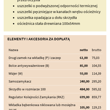
uszczelki o podwyższonej odporności termicznej
uszczelki pęczniejące w kanałach wrębu ościeżnicy
uszczelka opadająca u dołu skrzydła
ościeżnica stała drewniana 100x54mm
ELEMENTY I AKCESORIA ZA DOPŁATĄ
Nazwa
netto
brutto
Drugi zamek na wkładkę (P) i zaczep
61,00
75,03
Bolce antywyważeniowe (B)
85,00
104,55
Wizjer (W)
93,00
114,39
Samozamykacz
240,00
295,20
Skrzydło w rozmiarze 100
484,00
595,32
Regulator Kolejności Zamykania (RKZ)
699,00
859,77
Wkładka bębenkowa niklowana lub mosiężna
105,00
129,15
30/45