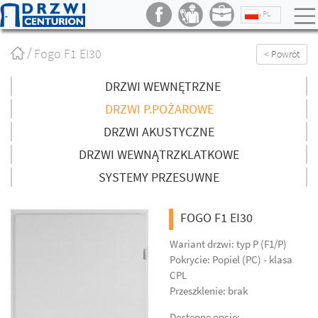
PL
Strona
Fogo F1 EI30
< Powrót
główna
/
DRZWI WEWNĘTRZNE
DRZWI P.POŻAROWE
DRZWI AKUSTYCZNE
DRZWI WEWNĄTRZKLATKOWE
SYSTEMY PRZESUWNE
FOGO F1 EI30
Wariant drzwi: typ P (F1/P)
Pokrycie: Popiel (PC) - klasa
CPL
Przeszklenie: brak
Dostępne opcje: