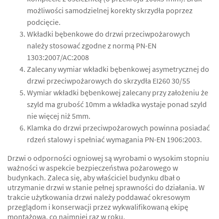
możliwości samodzielnej korekty skrzydła poprzez
podcięcie.
Wkładki bębenkowe do drzwi przeciwpożarowych
należy stosować zgodne z normą PN-EN
1303:2007/AC:2008
Zalecany wymiar wkładki bębenkowej asymetrycznej do
drzwi przeciwpożarowych do skrzydła EI260 30/55
Wymiar wkładki bębenkowej zalecany przy założeniu że
szyld ma grubość 10mm a wkładka wystaje ponad szyld
nie więcej niż 5mm.
Klamka do drzwi przeciwpożarowych powinna posiadać
rdzeń stalowy i spełniać wymagania PN-EN 1906:2003.
Drzwi o odporności ogniowej są wyrobami o wysokim stopniu
ważności w aspekcie bezpieczeństwa pożarowego w
budynkach. Zaleca się, aby właściciel budynku dbał o
utrzymanie drzwi w stanie pełnej sprawności do działania. W
trakcie użytkowania drzwi należy poddawać okresowym
przeglądom i konserwacji przez wykwalifikowaną ekipę
montażową, co najmniej raz w roku.