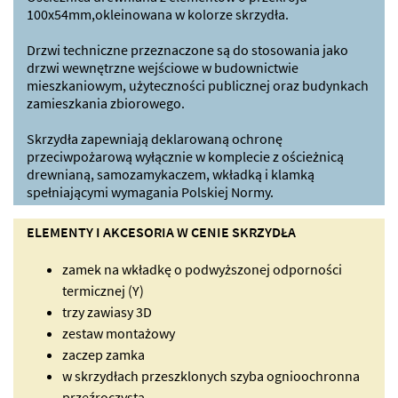
100x54mm,okleinowana w kolorze skrzydła.
Drzwi techniczne przeznaczone są do stosowania jako
drzwi wewnętrzne wejściowe w budownictwie
mieszkaniowym, użyteczności publicznej oraz budynkach
zamieszkania zbiorowego.
Skrzydła zapewniają deklarowaną ochronę
przeciwpożarową wyłącznie w komplecie z ościeżnicą
drewnianą, samozamykaczem, wkładką i klamką
spełniającymi wymagania Polskiej Normy.
ELEMENTY I AKCESORIA W CENIE SKRZYDŁA
zamek na wkładkę o podwyższonej odporności
termicznej (Y)
trzy zawiasy 3D
zestaw montażowy
zaczep zamka
w skrzydłach przeszklonych szyba ognioochronna
przeźroczysta