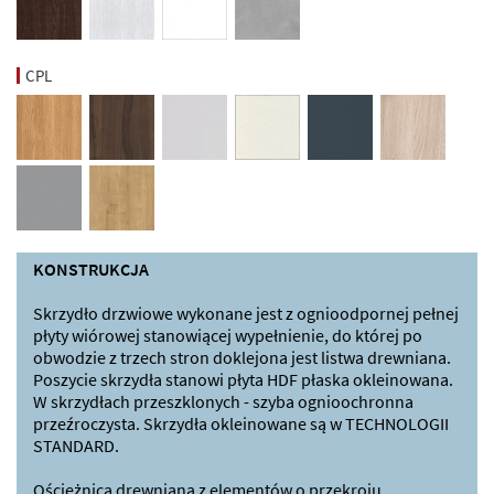
CPL
KONSTRUKCJA
Skrzydło drzwiowe wykonane jest z ognioodpornej pełnej
płyty wiórowej stanowiącej wypełnienie, do której po
obwodzie z trzech stron doklejona jest listwa drewniana.
Poszycie skrzydła stanowi płyta HDF płaska okleinowana.
W skrzydłach przeszklonych - szyba ognioochronna
przeźroczysta. Skrzydła okleinowane są w TECHNOLOGII
STANDARD.
Ościeżnica drewniana z elementów o przekroju