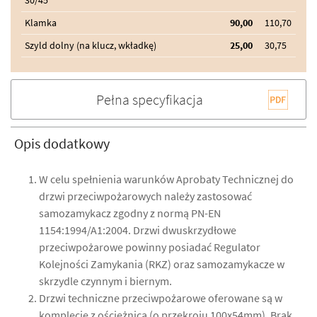
Klamka
90,00
110,70
Szyld dolny (na klucz, wkładkę)
25,00
30,75
Pełna specyfikacja
Opis dodatkowy
W celu spełnienia warunków Aprobaty Technicznej do
drzwi przeciwpożarowych należy zastosować
samozamykacz zgodny z normą PN-EN
1154:1994/A1:2004. Drzwi dwuskrzydłowe
przeciwpożarowe powinny posiadać Regulator
Kolejności Zamykania (RKZ) oraz samozamykacze w
skrzydle czynnym i biernym.
Drzwi techniczne przeciwpożarowe oferowane są w
komplecie z ościeżnicą (o przekroju 100x54mm). Brak