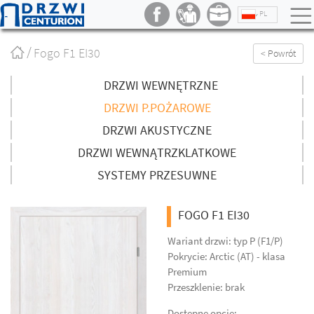
PL
Strona
Fogo F1 EI30
< Powrót
główna
/
DRZWI WEWNĘTRZNE
DRZWI P.POŻAROWE
DRZWI AKUSTYCZNE
DRZWI WEWNĄTRZKLATKOWE
SYSTEMY PRZESUWNE
FOGO F1 EI30
Wariant drzwi: typ P (F1/P)
Pokrycie: Arctic (AT) - klasa
Premium
Przeszklenie: brak
Dostępne opcje: