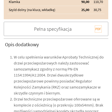
Klamka
90,00
110,70
Szyld dolny (na klucz, wkładkę)
25,00
30,75
Pełna specyfikacja
Opis dodatkowy
W celu spełnienia warunków Aprobaty Technicznej do
drzwi przeciwpożarowych należy zastosować
samozamykacz zgodny z normą PN-EN
1154:1994/A1:2004. Drzwi dwuskrzydłowe
przeciwpożarowe powinny posiadać Regulator
Kolejności Zamykania (RKZ) oraz samozamykacze w
skrzydle czynnym i biernym.
Drzwi techniczne przeciwpożarowe oferowane są w
komplecie z ościeżnicą (o przekroju 100x54mm). Brak
możliwości samodzielnej korekty skrzydła poprzez