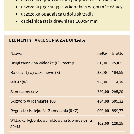
uszczelki pęczniejące w kanałach wrębu ościeżnicy
uszczelka opadająca u dołu skrzydła
ościeżnica stała drewniana 100x54mm
ELEMENTY I AKCESORIA ZA DOPŁATĄ
Nazwa
netto
brutto
Drugi zamek na wkładkę (P) i zaczep
61,00
75,03
Bolce antywyważeniowe (B)
85,00
104,55
Wizjer (W)
93,00
114,39
Samozamykacz
240,00
295,20
Skrzydło w rozmiarze 100
484,00
595,32
Regulator Kolejności Zamykania (RKZ)
699,00
859,77
Wkładka bębenkowa niklowana lub mosiężna
105,00
129,15
30/45