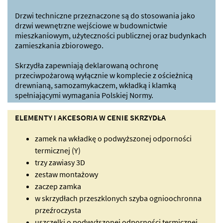
Drzwi techniczne przeznaczone są do stosowania jako
drzwi wewnętrzne wejściowe w budownictwie
mieszkaniowym, użyteczności publicznej oraz budynkach
zamieszkania zbiorowego.
Skrzydła zapewniają deklarowaną ochronę
przeciwpożarową wyłącznie w komplecie z ościeżnicą
drewnianą, samozamykaczem, wkładką i klamką
spełniającymi wymagania Polskiej Normy.
ELEMENTY I AKCESORIA W CENIE SKRZYDŁA
zamek na wkładkę o podwyższonej odporności
termicznej (Y)
trzy zawiasy 3D
zestaw montażowy
zaczep zamka
w skrzydłach przeszklonych szyba ognioochronna
przeźroczysta
uszczelki o podwyższonej odporności termicznej