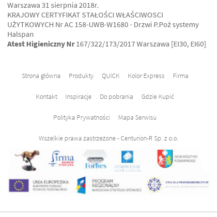
Warszawa 31 sierpnia 2018r.
KRAJOWY CERTYFIKAT STAŁOŚCI WŁAŚCIWOSCI
UŻYTKOWYCH Nr AC 158-UWB-W1680 - Drzwi P.Poż systemy
Halspan
Atest Higieniczny Nr
167/322/173/2017 Warszawa [EI30, EI60]
Strona główna
Produkty
QUICK
Kolor Express
Firma
Kontakt
Inspiracje
Do pobrania
Gdzie Kupić
Polityka Prywatności
Mapa Serwisu
Wszelkie prawa zastrzeżone - Centurion-R Sp. z o.o.