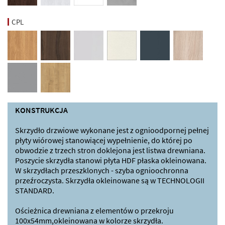
CPL
KONSTRUKCJA
Skrzydło drzwiowe wykonane jest z ognioodpornej pełnej
płyty wiórowej stanowiącej wypełnienie, do której po
obwodzie z trzech stron doklejona jest listwa drewniana.
Poszycie skrzydła stanowi płyta HDF płaska okleinowana.
W skrzydłach przeszklonych - szyba ognioochronna
przeźroczysta. Skrzydła okleinowane są w TECHNOLOGII
STANDARD.
Ościeżnica drewniana z elementów o przekroju
100x54mm,okleinowana w kolorze skrzydła.