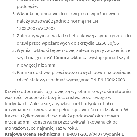
podcięcie.
Wkładki bębenkowe do drzwi przeciwpożarowych
należy stosować zgodne z normą PN-EN
1303:2007/AC:2008
Zalecany wymiar wkładki bębenkowej asymetrycznej do
drzwi przeciwpożarowych do skrzydła EI260 30/55
Wymiar wkładki bębenkowej zalecany przy założeniu że
szyld ma grubość 10mm a wkładka wystaje ponad szyld
nie więcej niż 5mm.
Klamka do drzwi przeciwpożarowych powinna posiadać
rdzeń stalowy i spełniać wymagania PN-EN 1906:2003.
Drzwi o odporności ogniowej są wyrobami o wysokim stopniu
ważności w aspekcie bezpieczeństwa pożarowego w
budynkach. Zaleca się, aby właściciel budynku dbał o
utrzymanie drzwi w stanie pełnej sprawności do działania. W
trakcie użytkowania drzwi należy poddawać okresowym
przeglądom i konserwacji przez wykwalifikowaną ekipę
montażową, co najmniej raz w roku.
Krajowa Ocena Techniczna:
ITB-KOT-2018/0407 wydanie 1