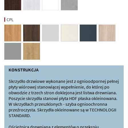
CPL
KONSTRUKCJA
Skrzydło drzwiowe wykonane jest z ognioodpornej pełnej
płyty wiórowej stanowiącej wypełnienie, do której po
obwodzie z trzech stron doklejona jest listwa drewniana.
Poszycie skrzydła stanowi płyta HDF płaska okleinowana.
W skrzydłach przeszklonych - szyba ognioochronna
przeźroczysta. Skrzydła okleinowane są w TECHNOLOGII
STANDARD.
Ościeżnica drewniana z elementów o przekroju