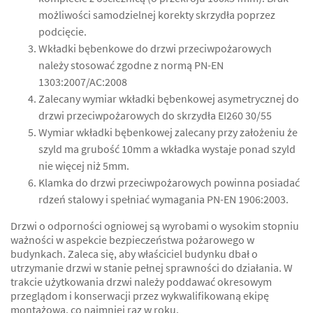
możliwości samodzielnej korekty skrzydła poprzez
podcięcie.
Wkładki bębenkowe do drzwi przeciwpożarowych
należy stosować zgodne z normą PN-EN
1303:2007/AC:2008
Zalecany wymiar wkładki bębenkowej asymetrycznej do
drzwi przeciwpożarowych do skrzydła EI260 30/55
Wymiar wkładki bębenkowej zalecany przy założeniu że
szyld ma grubość 10mm a wkładka wystaje ponad szyld
nie więcej niż 5mm.
Klamka do drzwi przeciwpożarowych powinna posiadać
rdzeń stalowy i spełniać wymagania PN-EN 1906:2003.
Drzwi o odporności ogniowej są wyrobami o wysokim stopniu
ważności w aspekcie bezpieczeństwa pożarowego w
budynkach. Zaleca się, aby właściciel budynku dbał o
utrzymanie drzwi w stanie pełnej sprawności do działania. W
trakcie użytkowania drzwi należy poddawać okresowym
przeglądom i konserwacji przez wykwalifikowaną ekipę
montażową, co najmniej raz w roku.