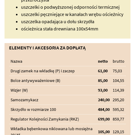
uszczelki o podwyższonej odporności termicznej
uszczelki pęczniejące w kanałach wrębu ościeżnicy
uszczelka opadająca u dołu skrzydła
ościeżnica stała drewniana 100x54mm
ELEMENTY I AKCESORIA ZA DOPŁATĄ
Nazwa
netto
brutto
Drugi zamek na wkładkę (P) i zaczep
61,00
75,03
Bolce antywyważeniowe (B)
85,00
104,55
Wizjer (W)
93,00
114,39
Samozamykacz
240,00
295,20
Skrzydło w rozmiarze 100
484,00
595,32
Regulator Kolejności Zamykania (RKZ)
699,00
859,77
Wkładka bębenkowa niklowana lub mosiężna
105,00
129,15
30/45