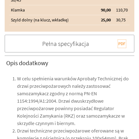
Klamka
90,00
110,70
Szyld dolny (na klucz, wkładkę)
25,00
30,75
Pełna specyfikacja
Opis dodatkowy
W celu spełnienia warunków Aprobaty Technicznej do
drzwi przeciwpożarowych należy zastosować
samozamykacz zgodny z normą PN-EN
1154:1994/A1:2004. Drzwi dwuskrzydłowe
przeciwpożarowe powinny posiadać Regulator
Kolejności Zamykania (RKZ) oraz samozamykacze w
skrzydle czynnym i biernym.
Drzwi techniczne przeciwpożarowe oferowane są w
komplecie z ościeżnicą (o przekroju 100x54mm). Brak