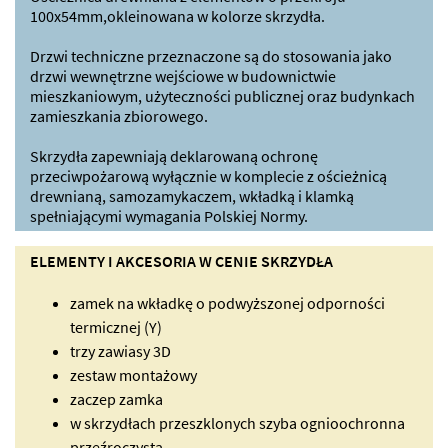
100x54mm,okleinowana w kolorze skrzydła.
Drzwi techniczne przeznaczone są do stosowania jako
drzwi wewnętrzne wejściowe w budownictwie
mieszkaniowym, użyteczności publicznej oraz budynkach
zamieszkania zbiorowego.
Skrzydła zapewniają deklarowaną ochronę
przeciwpożarową wyłącznie w komplecie z ościeżnicą
drewnianą, samozamykaczem, wkładką i klamką
spełniającymi wymagania Polskiej Normy.
ELEMENTY I AKCESORIA W CENIE SKRZYDŁA
zamek na wkładkę o podwyższonej odporności
termicznej (Y)
trzy zawiasy 3D
zestaw montażowy
zaczep zamka
w skrzydłach przeszklonych szyba ognioochronna
przeźroczysta