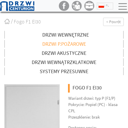
PL
Strona
Fogo F1 EI30
< Powrót
główna
/
DRZWI WEWNĘTRZNE
DRZWI P.POŻAROWE
DRZWI AKUSTYCZNE
DRZWI WEWNĄTRZKLATKOWE
SYSTEMY PRZESUWNE
FOGO F1 EI30
Wariant drzwi: typ P (F1/P)
Pokrycie: Popiel (PC) - klasa
CPL
Przeszklenie: brak
Dostępne opcje: