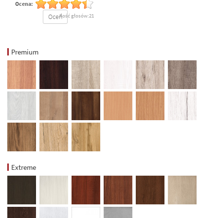
Ocena:
Oceń
Ilość głosów:21
Premium
Extreme