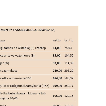
EMENTY I AKCESORIA ZA DOPŁATĄ
zwa
netto
brutto
gi zamek na wkładkę (P) i zaczep
61,00
75,03
lce antywyważeniowe (B)
85,00
104,55
jer (W)
93,00
114,39
mozamykacz
240,00
295,20
zydło w rozmiarze 100
484,00
595,32
ulator Kolejności Zamykania (RKZ)
699,00
859,77
ładka bębenkowa niklowana lub
105,00
129,15
siężna 30/45
amka
90,00
110,70