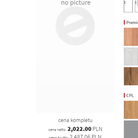
Prem
CPL
cena kompletu
2,022.00
PLN
cena netto:
2,487.06
PLN
cena brutto: