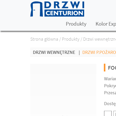
Produkty
Kolor Ex
Strona główna
/
Produkty
/
Drzwi wewnętrzn
DRZWI WEWNĘTRZNE
|
DRZWI P.POŻAR
FO
Warian
Pokryc
Przesz
Dostę