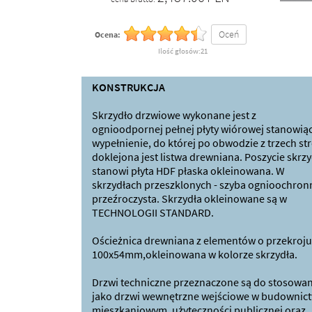
Oceń
Ocena:
Ilość głosów:21
KONSTRUKCJA
Skrzydło drzwiowe wykonane jest z
ognioodpornej pełnej płyty wiórowej stanowiąc
wypełnienie, do której po obwodzie z trzech st
doklejona jest listwa drewniana. Poszycie skrzy
stanowi płyta HDF płaska okleinowana. W
skrzydłach przeszklonych - szyba ognioochron
przeźroczysta. Skrzydła okleinowane są w
TECHNOLOGII STANDARD.
Ościeżnica drewniana z elementów o przekroju
100x54mm,okleinowana w kolorze skrzydła.
Drzwi techniczne przeznaczone są do stosowan
jako drzwi wewnętrzne wejściowe w budownict
mieszkaniowym, użyteczności publicznej oraz