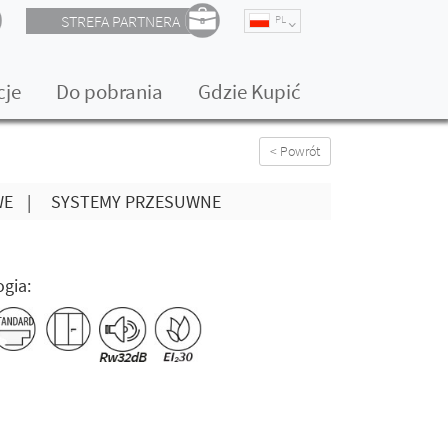
STREFA PARTNERA
PL
cje
Do pobrania
Gdzie Kupić
< Powrót
WE
|
SYSTEMY PRZESUWNE
gia: