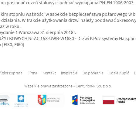
a posiadać rdzeń stalowy i spełniać wymagania PN-EN 1906:2003.
kim stopniu ważności w aspekcie bezpieczeństwa pożarowego w bud
o działania. W trakcie użytkowania drzwi należy poddawać okresow
az w roku.
danie 1 Warszawa 31 sierpnia 2018r.
YTKOWYCH Nr AC 158-UWB-W1680 - Drzwi P.Poż systemy Halspan
[EI30, EI60]
Kolor Express
Firma
Kontakt
Inspiracje
Do pobrania
Gdzie Kupić
P
Wszelkie prawa zastrzeżone - Centurion-R Sp. z o.o.