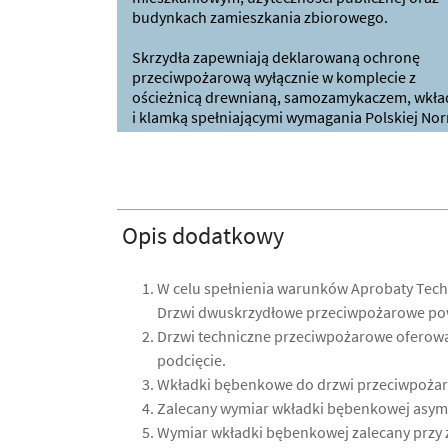
budynkach zamieszkania zbiorowego.
Skrzydła zapewniają deklarowaną ochronę
przeciwpożarową wyłącznie w komplecie z
ościeżnicą drewnianą, samozamykaczem, wkła
i klamką spełniającymi wymagania Polskiej Nor
Opis dodatkowy
W celu spełnienia warunków Aprobaty Tec
Drzwi dwuskrzydłowe przeciwpożarowe powi
Drzwi techniczne przeciwpożarowe oferowan
podcięcie.
Wkładki bębenkowe do drzwi przeciwpożar
Zalecany wymiar wkładki bębenkowej asyme
Wymiar wkładki bębenkowej zalecany przy z