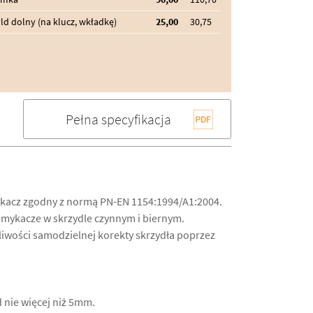
ld dolny (na klucz, wkładkę)
25,00
30,75
Pełna specyfikacja
kacz zgodny z normą PN-EN 1154:1994/A1:2004.
mykacze w skrzydle czynnym i biernym.
iwości samodzielnej korekty skrzydła poprzez
 nie więcej niż 5mm.