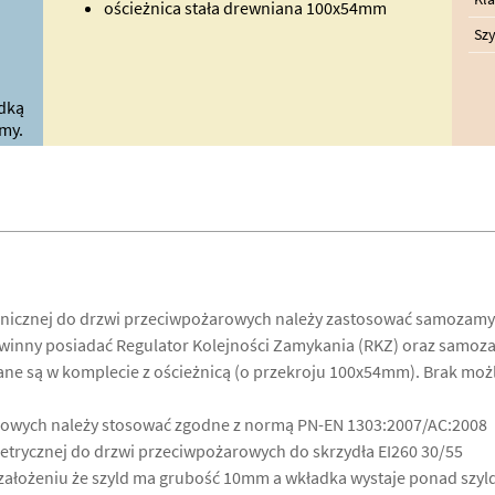
ościeżnica stała drewniana 100x54mm
Szy
dką
my.
hnicznej do drzwi przeciwpożarowych należy zastosować samozamy
nny posiadać Regulator Kolejności Zamykania (RKZ) oraz samoza
e są w komplecie z ościeżnicą (o przekroju 100x54mm). Brak możl
owych należy stosować zgodne z normą PN-EN 1303:2007/AC:2008
trycznej do drzwi przeciwpożarowych do skrzydła EI260 30/55
ałożeniu że szyld ma grubość 10mm a wkładka wystaje ponad szyld