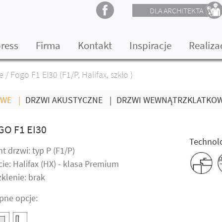
DLA ARCHITEKTA
press
Firma
Kontakt
Inspiracje
Realiza
e
/
Fogo F1 EI30 (F1/P, Halifax, szkło )
OWE
|
DRZWI AKUSTYCZNE
|
DRZWI WEWNĄTRZKLATKO
GO F1 EI30
Technolo
t drzwi: typ P (F1/P)
ie: Halifax (HX) - klasa Premium
klenie: brak
pne opcje: