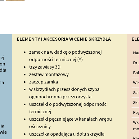
ELEMENTY I AKCESORIA W CENIE SKRZYDŁA
EL
zamek na wkładkę o podwyższonej
Na
ej
odporności termicznej (Y)
Dru
ron
trzy zawiasy 3D
dła
Bo
zestaw montażowy
zaczep zamka
na
Wiz
w skrzydłach przeszklonych szyba
Sa
ognioochronna przeźroczysta
Skr
uszczelki o podwyższonej odporności
termicznej
Reg
uszczelki pęczniejące w kanałach wrębu
Wk
ia
ościeżnicy
mo
wie
uszczelka opadająca u dołu skrzydła
Kl