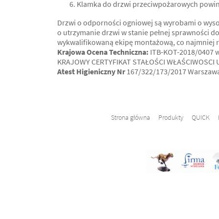
Klamka do drzwi przeciwpożarowych powinn
Drzwi o odporności ogniowej są wyrobami o wyso
o utrzymanie drzwi w stanie pełnej sprawności d
wykwalifikowaną ekipę montażową, co najmniej r
Krajowa Ocena Techniczna:
ITB-KOT-2018/0407 wy
KRAJOWY CERTYFIKAT STAŁOŚCI WŁAŚCIWOSCI UŻ
Atest Higieniczny Nr
167/322/173/2017 Warszawa 
Strona główna
Produkty
QUICK