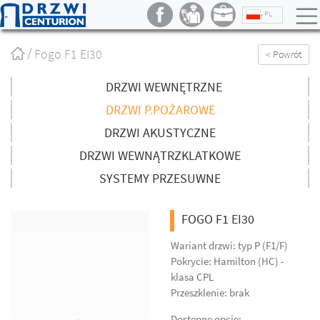
PL
Strona
Fogo F1 EI30
< Powrót
główna
/
DRZWI WEWNĘTRZNE
DRZWI P.POŻAROWE
DRZWI AKUSTYCZNE
DRZWI WEWNĄTRZKLATKOWE
SYSTEMY PRZESUWNE
FOGO F1 EI30
Wariant drzwi: typ P (F1/F)
Pokrycie: Hamilton (HC) -
klasa CPL
Przeszklenie: brak
Dostępne opcje: