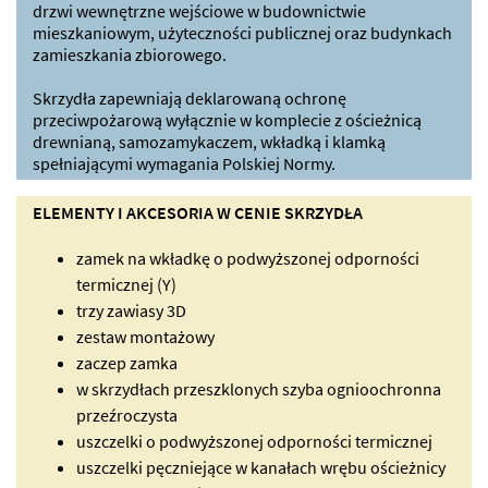
drzwi wewnętrzne wejściowe w budownictwie
mieszkaniowym, użyteczności publicznej oraz budynkach
zamieszkania zbiorowego.
Skrzydła zapewniają deklarowaną ochronę
przeciwpożarową wyłącznie w komplecie z ościeżnicą
drewnianą, samozamykaczem, wkładką i klamką
spełniającymi wymagania Polskiej Normy.
ELEMENTY I AKCESORIA W CENIE SKRZYDŁA
zamek na wkładkę o podwyższonej odporności
termicznej (Y)
trzy zawiasy 3D
zestaw montażowy
zaczep zamka
w skrzydłach przeszklonych szyba ognioochronna
przeźroczysta
uszczelki o podwyższonej odporności termicznej
uszczelki pęczniejące w kanałach wrębu ościeżnicy