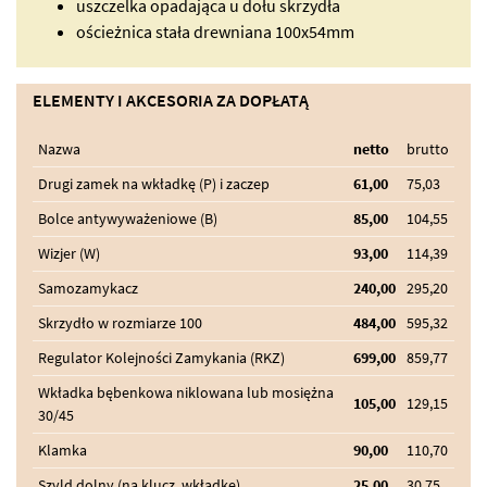
uszczelka opadająca u dołu skrzydła
ościeżnica stała drewniana 100x54mm
ELEMENTY I AKCESORIA ZA DOPŁATĄ
Nazwa
netto
brutto
Drugi zamek na wkładkę (P) i zaczep
61,00
75,03
Bolce antywyważeniowe (B)
85,00
104,55
Wizjer (W)
93,00
114,39
Samozamykacz
240,00
295,20
Skrzydło w rozmiarze 100
484,00
595,32
Regulator Kolejności Zamykania (RKZ)
699,00
859,77
Wkładka bębenkowa niklowana lub mosiężna
105,00
129,15
30/45
Klamka
90,00
110,70
Szyld dolny (na klucz, wkładkę)
25,00
30,75