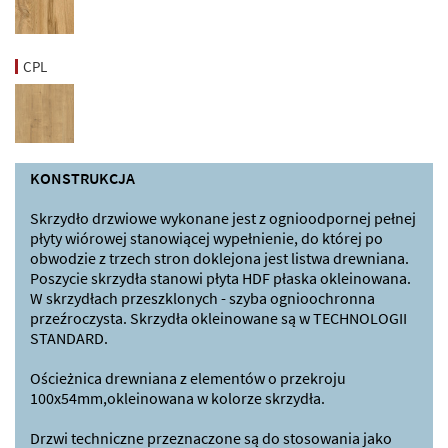
CPL
KONSTRUKCJA
Skrzydło drzwiowe wykonane jest z ognioodpornej pełnej
płyty wiórowej stanowiącej wypełnienie, do której po
obwodzie z trzech stron doklejona jest listwa drewniana.
Poszycie skrzydła stanowi płyta HDF płaska okleinowana.
W skrzydłach przeszklonych - szyba ognioochronna
przeźroczysta. Skrzydła okleinowane są w TECHNOLOGII
STANDARD.
Ościeżnica drewniana z elementów o przekroju
100x54mm,okleinowana w kolorze skrzydła.
Drzwi techniczne przeznaczone są do stosowania jako