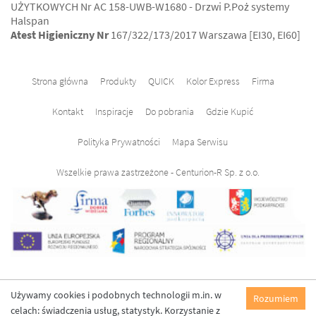
UŻYTKOWYCH Nr AC 158-UWB-W1680 - Drzwi P.Poż systemy
Halspan
Atest Higieniczny Nr
167/322/173/2017 Warszawa [EI30, EI60]
Strona główna
Produkty
QUICK
Kolor Express
Firma
Kontakt
Inspiracje
Do pobrania
Gdzie Kupić
Polityka Prywatności
Mapa Serwisu
Wszelkie prawa zastrzeżone - Centurion-R Sp. z o.o.
Używamy cookies i podobnych technologii m.in. w
Rozumiem
celach: świadczenia usług, statystyk. Korzystanie z