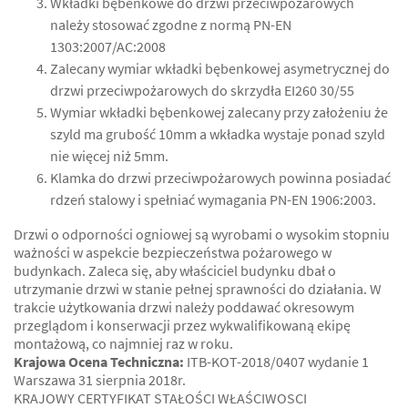
Wkładki bębenkowe do drzwi przeciwpożarowych
należy stosować zgodne z normą PN-EN
1303:2007/AC:2008
Zalecany wymiar wkładki bębenkowej asymetrycznej do
drzwi przeciwpożarowych do skrzydła EI260 30/55
Wymiar wkładki bębenkowej zalecany przy założeniu że
szyld ma grubość 10mm a wkładka wystaje ponad szyld
nie więcej niż 5mm.
Klamka do drzwi przeciwpożarowych powinna posiadać
rdzeń stalowy i spełniać wymagania PN-EN 1906:2003.
Drzwi o odporności ogniowej są wyrobami o wysokim stopniu
ważności w aspekcie bezpieczeństwa pożarowego w
budynkach. Zaleca się, aby właściciel budynku dbał o
utrzymanie drzwi w stanie pełnej sprawności do działania. W
trakcie użytkowania drzwi należy poddawać okresowym
przeglądom i konserwacji przez wykwalifikowaną ekipę
montażową, co najmniej raz w roku.
Krajowa Ocena Techniczna:
ITB-KOT-2018/0407 wydanie 1
Warszawa 31 sierpnia 2018r.
KRAJOWY CERTYFIKAT STAŁOŚCI WŁAŚCIWOSCI