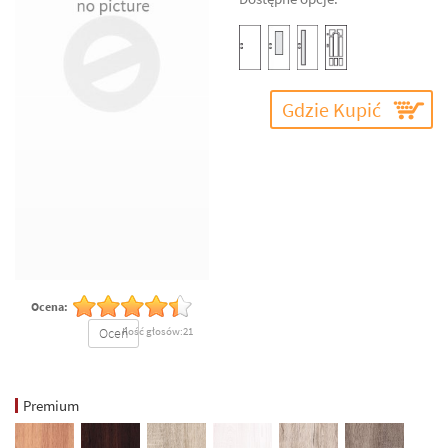
Gdzie Kupić
Ocena:
Oceń
Ilość głosów:21
Premium