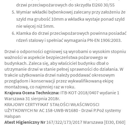
drzwi przeciwpożarowych do skrzydła EI260 30/55
Wymiar wkładki bębenkowej zalecany przy założeniu że
szyld ma grubość 10mm a wkładka wystaje ponad szyld
nie więcej niż 5mm.
Klamka do drzwi przeciwpożarowych powinna posiadać
rdzeń stalowy i spełniać wymagania PN-EN 1906:2003.
Drzwi o odporności ogniowej są wyrobami o wysokim stopniu
ważności w aspekcie bezpieczeństwa pożarowego w
budynkach. Zaleca się, aby właściciel budynku dbał o
utrzymanie drzwi w stanie pełnej sprawności do działania. W
trakcie użytkowania drzwi należy poddawać okresowym
przeglądom i konserwacji przez wykwalifikowaną ekipę
montażową, co najmniej raz w roku.
Krajowa Ocena Techniczna:
ITB-KOT-2018/0407 wydanie 1
Warszawa 31 sierpnia 2018r.
KRAJOWY CERTYFIKAT STAŁOŚCI WŁAŚCIWOSCI
UŻYTKOWYCH Nr AC 158-UWB-W1680 - Drzwi P.Poż systemy
Halspan
Atest Higieniczny Nr
167/322/173/2017 Warszawa [EI30, EI60]