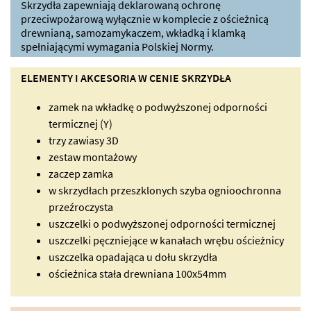
Skrzydła zapewniają deklarowaną ochronę
przeciwpożarową wyłącznie w komplecie z ościeżnicą
drewnianą, samozamykaczem, wkładką i klamką
spełniającymi wymagania Polskiej Normy.
ELEMENTY I AKCESORIA W CENIE SKRZYDŁA
zamek na wkładkę o podwyższonej odporności
termicznej (Y)
trzy zawiasy 3D
zestaw montażowy
zaczep zamka
w skrzydłach przeszklonych szyba ognioochronna
przeźroczysta
uszczelki o podwyższonej odporności termicznej
uszczelki pęczniejące w kanałach wrębu ościeżnicy
uszczelka opadająca u dołu skrzydła
ościeżnica stała drewniana 100x54mm