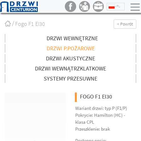
PL
Strona
Fogo F1 EI30
< Powrót
główna
/
DRZWI WEWNĘTRZNE
DRZWI P.POŻAROWE
DRZWI AKUSTYCZNE
DRZWI WEWNĄTRZKLATKOWE
SYSTEMY PRZESUWNE
FOGO F1 EI30
Wariant drzwi: typ P (F1/P)
Pokrycie: Hamilton (HC) -
klasa CPL
Przeszklenie: brak
Dostępne opcje: