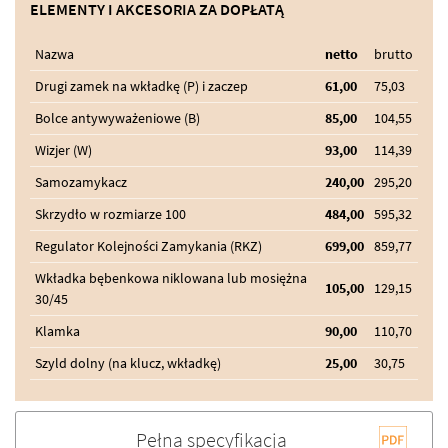
ELEMENTY I AKCESORIA ZA DOPŁATĄ
Nazwa
netto
brutto
Drugi zamek na wkładkę (P) i zaczep
61,00
75,03
Bolce antywyważeniowe (B)
85,00
104,55
Wizjer (W)
93,00
114,39
Samozamykacz
240,00
295,20
Skrzydło w rozmiarze 100
484,00
595,32
Regulator Kolejności Zamykania (RKZ)
699,00
859,77
Wkładka bębenkowa niklowana lub mosiężna
105,00
129,15
30/45
Klamka
90,00
110,70
Szyld dolny (na klucz, wkładkę)
25,00
30,75
Pełna specyfikacja