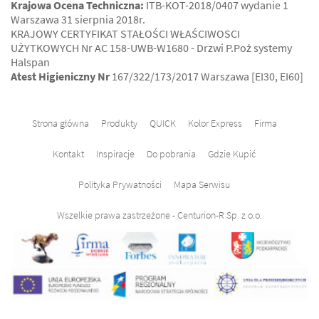
Krajowa Ocena Techniczna:
ITB-KOT-2018/0407 wydanie 1
Warszawa 31 sierpnia 2018r.
KRAJOWY CERTYFIKAT STAŁOŚCI WŁAŚCIWOSCI
UŻYTKOWYCH Nr AC 158-UWB-W1680 - Drzwi P.Poż systemy
Halspan
Atest Higieniczny Nr
167/322/173/2017 Warszawa [EI30, EI60]
Strona główna
Produkty
QUICK
Kolor Express
Firma
Kontakt
Inspiracje
Do pobrania
Gdzie Kupić
Polityka Prywatności
Mapa Serwisu
Wszelkie prawa zastrzeżone - Centurion-R Sp. z o.o.