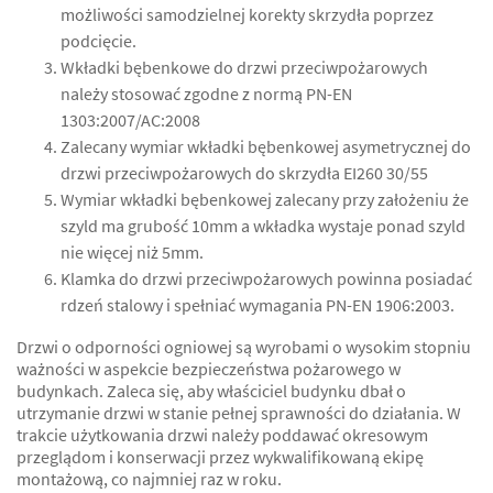
możliwości samodzielnej korekty skrzydła poprzez
podcięcie.
Wkładki bębenkowe do drzwi przeciwpożarowych
należy stosować zgodne z normą PN-EN
1303:2007/AC:2008
Zalecany wymiar wkładki bębenkowej asymetrycznej do
drzwi przeciwpożarowych do skrzydła EI260 30/55
Wymiar wkładki bębenkowej zalecany przy założeniu że
szyld ma grubość 10mm a wkładka wystaje ponad szyld
nie więcej niż 5mm.
Klamka do drzwi przeciwpożarowych powinna posiadać
rdzeń stalowy i spełniać wymagania PN-EN 1906:2003.
Drzwi o odporności ogniowej są wyrobami o wysokim stopniu
ważności w aspekcie bezpieczeństwa pożarowego w
budynkach. Zaleca się, aby właściciel budynku dbał o
utrzymanie drzwi w stanie pełnej sprawności do działania. W
trakcie użytkowania drzwi należy poddawać okresowym
przeglądom i konserwacji przez wykwalifikowaną ekipę
montażową, co najmniej raz w roku.