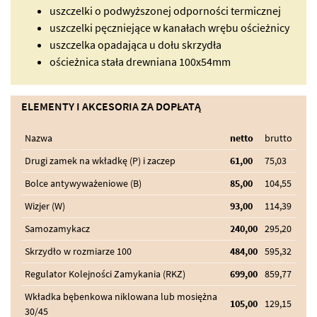
uszczelki o podwyższonej odporności termicznej
uszczelki pęczniejące w kanałach wrębu ościeżnicy
uszczelka opadająca u dołu skrzydła
ościeżnica stała drewniana 100x54mm
ELEMENTY I AKCESORIA ZA DOPŁATĄ
Nazwa
netto
brutto
Drugi zamek na wkładkę (P) i zaczep
61,00
75,03
Bolce antywyważeniowe (B)
85,00
104,55
Wizjer (W)
93,00
114,39
Samozamykacz
240,00
295,20
Skrzydło w rozmiarze 100
484,00
595,32
Regulator Kolejności Zamykania (RKZ)
699,00
859,77
Wkładka bębenkowa niklowana lub mosiężna
105,00
129,15
30/45