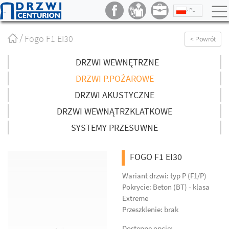
PL
Strona
Fogo F1 EI30
< Powrót
główna
/
DRZWI WEWNĘTRZNE
DRZWI P.POŻAROWE
DRZWI AKUSTYCZNE
DRZWI WEWNĄTRZKLATKOWE
SYSTEMY PRZESUWNE
FOGO F1 EI30
Wariant drzwi: typ P (F1/P)
Pokrycie: Beton (BT) - klasa
Extreme
Przeszklenie: brak
Dostępne opcje: