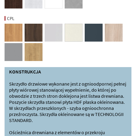
CPL
KONSTRUKCJA
Skrzydło drzwiowe wykonane jest z ognioodpornej pełnej
płyty wiórowej stanowiącej wypełnienie, do której po
obwodzie z trzech stron doklejona jest listwa drewniana.
Poszycie skrzydła stanowi płyta HDF płaska okleinowana.
W skrzydłach przeszklonych - szyba ognioochronna
przeźroczysta. Skrzydła okleinowane są w TECHNOLOGII
STANDARD.
Ościeżnica drewniana z elementów o przekroju