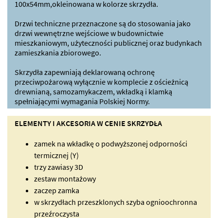
100x54mm,okleinowana w kolorze skrzydła.
Drzwi techniczne przeznaczone są do stosowania jako
drzwi wewnętrzne wejściowe w budownictwie
mieszkaniowym, użyteczności publicznej oraz budynkach
zamieszkania zbiorowego.
Skrzydła zapewniają deklarowaną ochronę
przeciwpożarową wyłącznie w komplecie z ościeżnicą
drewnianą, samozamykaczem, wkładką i klamką
spełniającymi wymagania Polskiej Normy.
ELEMENTY I AKCESORIA W CENIE SKRZYDŁA
zamek na wkładkę o podwyższonej odporności
termicznej (Y)
trzy zawiasy 3D
zestaw montażowy
zaczep zamka
w skrzydłach przeszklonych szyba ognioochronna
przeźroczysta