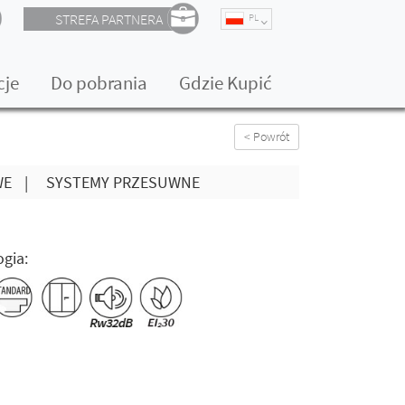
STREFA PARTNERA
PL
cje
Do pobrania
Gdzie Kupić
< Powrót
WE
|
SYSTEMY PRZESUWNE
gia: