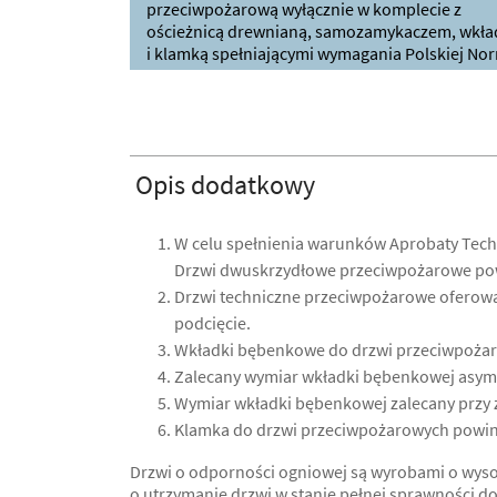
przeciwpożarową wyłącznie w komplecie z
ościeżnicą drewnianą, samozamykaczem, wkła
i klamką spełniającymi wymagania Polskiej Nor
Opis dodatkowy
W celu spełnienia warunków Aprobaty Tec
Drzwi dwuskrzydłowe przeciwpożarowe powi
Drzwi techniczne przeciwpożarowe oferowan
podcięcie.
Wkładki bębenkowe do drzwi przeciwpożar
Zalecany wymiar wkładki bębenkowej asyme
Wymiar wkładki bębenkowej zalecany przy z
Klamka do drzwi przeciwpożarowych powinn
Drzwi o odporności ogniowej są wyrobami o wyso
o utrzymanie drzwi w stanie pełnej sprawności d