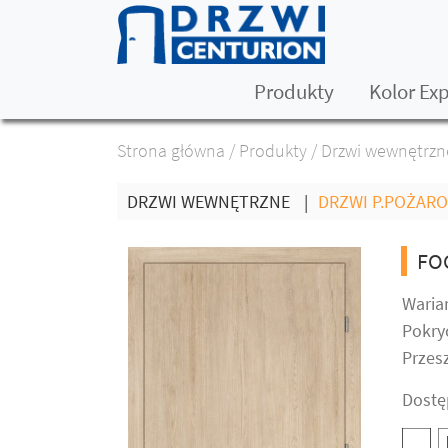
Produkty
Kolor Ex
Strona główna
/
Produkty
/
Drzwi wewnętrzn
DRZWI WEWNĘTRZNE
|
DRZWI P.POŻAR
FO
Warian
Pokryc
Przesz
Dostę