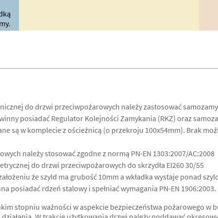
dką
my.
hnicznej do drzwi przeciwpożarowych należy zastosować samozamy
nny posiadać Regulator Kolejności Zamykania (RKZ) oraz samoza
e są w komplecie z ościeżnicą (o przekroju 100x54mm). Brak możl
owych należy stosować zgodne z normą PN-EN 1303:2007/AC:2008
trycznej do drzwi przeciwpożarowych do skrzydła EI260 30/55
ałożeniu że szyld ma grubość 10mm a wkładka wystaje ponad szyld
a posiadać rdzeń stalowy i spełniać wymagania PN-EN 1906:2003.
kim stopniu ważności w aspekcie bezpieczeństwa pożarowego w bud
o działania. W trakcie użytkowania drzwi należy poddawać okresow