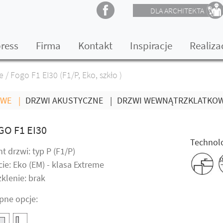
DLA ARCHITEKTA
press
Firma
Kontakt
Inspiracje
Realiza
e
/
Fogo F1 EI30 (F1/P, Eko, szkło )
OWE
|
DRZWI AKUSTYCZNE
|
DRZWI WEWNĄTRZKLATKO
GO F1 EI30
Technolo
t drzwi: typ P (F1/P)
ie: Eko (EM) - klasa Extreme
klenie: brak
pne opcje: