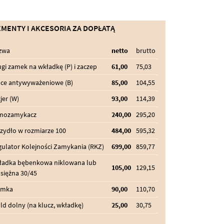
EMENTY I AKCESORIA ZA DOPŁATĄ
zwa
netto
brutto
gi zamek na wkładkę (P) i zaczep
61,00
75,03
lce antywyważeniowe (B)
85,00
104,55
jer (W)
93,00
114,39
mozamykacz
240,00
295,20
zydło w rozmiarze 100
484,00
595,32
ulator Kolejności Zamykania (RKZ)
699,00
859,77
ładka bębenkowa niklowana lub
105,00
129,15
siężna 30/45
amka
90,00
110,70
ld dolny (na klucz, wkładkę)
25,00
30,75