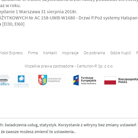
az w roku.
danie 1 Warszawa 31 sierpnia 2018r.
YTKOWYCH Nr AC 158-UWB-W1680 - Drzwi P.Poż systemy Halspan
[EI30, EI60]
Kolor Express
Firma
Kontakt
Inspiracje
Do pobrania
Gdzie Kupić
P
Wszelkie prawa zastrzeżone - Centurion-R Sp. z o.o.
: świadczenia usług, statystyk. Korzystanie z witryny bez zmiany ustawień 
e zawsze możesz zmienić te ustawienia..