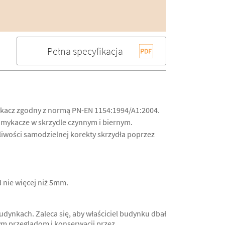
Pełna specyfikacja
kacz zgodny z normą PN-EN 1154:1994/A1:2004.
mykacze w skrzydle czynnym i biernym.
iwości samodzielnej korekty skrzydła poprzez
 nie więcej niż 5mm.
ynkach. Zaleca się, aby właściciel budynku dbał
ym przeglądom i konserwacji przez