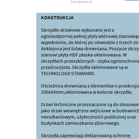
Ilość głosów:21
KONSTRUKCJA
Skrzydło drzwiowe wykonane jest z
ognioodpornej pełnej płyty wiórowej stanowiąc
wypełnienie, do której po obwodzie z trzech st
doklejona jest listwa drewniana. Poszycie skrzy
stanowi płyta HDF płaska okleinowana. W
skrzydłach przeszklonych - szyba ognioochron
przeźroczysta. Skrzydła okleinowane są w
TECHNOLOGII STANDARD.
Ościeżnica drewniana z elementów o przekroju
100x54mm,okleinowana w kolorze skrzydła.
Drzwi techniczne przeznaczone są do stosowan
jako drzwi wewnętrzne wejściowe w budownict
mieszkaniowym, użyteczności publicznej oraz
budynkach zamieszkania zbiorowego.
Skrzydła zapewniają deklarowaną ochronę