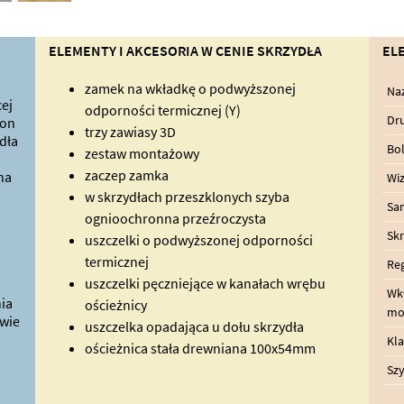
ELEMENTY I AKCESORIA W CENIE SKRZYDŁA
EL
zamek na wkładkę o podwyższonej
Na
ej
odporności termicznej (Y)
Dru
ron
trzy zawiasy 3D
dła
Bo
zestaw montażowy
zaczep zamka
na
Wiz
w skrzydłach przeszklonych szyba
Sa
ognioochronna przeźroczysta
Skr
uszczelki o podwyższonej odporności
termicznej
Reg
uszczelki pęczniejące w kanałach wrębu
Wk
ia
ościeżnicy
mo
wie
uszczelka opadająca u dołu skrzydła
Kl
ościeżnica stała drewniana 100x54mm
Szy