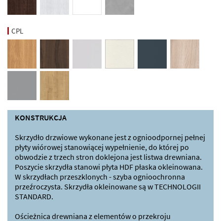
CPL
KONSTRUKCJA
Skrzydło drzwiowe wykonane jest z ognioodpornej pełnej
płyty wiórowej stanowiącej wypełnienie, do której po
obwodzie z trzech stron doklejona jest listwa drewniana.
Poszycie skrzydła stanowi płyta HDF płaska okleinowana.
W skrzydłach przeszklonych - szyba ognioochronna
przeźroczysta. Skrzydła okleinowane są w TECHNOLOGII
STANDARD.
Ościeżnica drewniana z elementów o przekroju