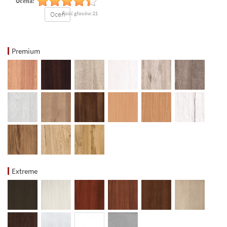
Ocena:
Oceń
Ilość głosów:21
Premium
Extreme