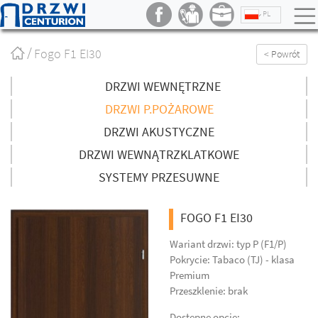
PL
Strona
Fogo F1 EI30
< Powrót
główna
/
DRZWI WEWNĘTRZNE
DRZWI P.POŻAROWE
DRZWI AKUSTYCZNE
DRZWI WEWNĄTRZKLATKOWE
SYSTEMY PRZESUWNE
FOGO F1 EI30
Wariant drzwi: typ P (F1/P)
Pokrycie: Tabaco (TJ) - klasa
Premium
Przeszklenie: brak
Dostępne opcje: