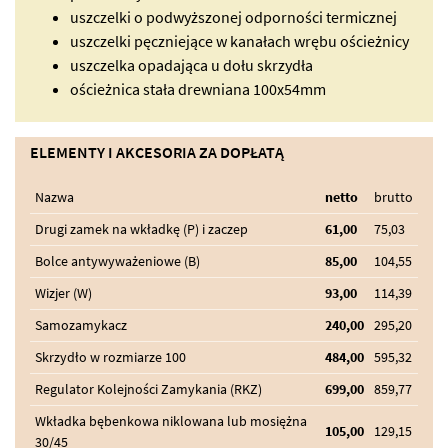
uszczelki o podwyższonej odporności termicznej
uszczelki pęczniejące w kanałach wrębu ościeżnicy
uszczelka opadająca u dołu skrzydła
ościeżnica stała drewniana 100x54mm
ELEMENTY I AKCESORIA ZA DOPŁATĄ
Nazwa
netto
brutto
Drugi zamek na wkładkę (P) i zaczep
61,00
75,03
Bolce antywyważeniowe (B)
85,00
104,55
Wizjer (W)
93,00
114,39
Samozamykacz
240,00
295,20
Skrzydło w rozmiarze 100
484,00
595,32
Regulator Kolejności Zamykania (RKZ)
699,00
859,77
Wkładka bębenkowa niklowana lub mosiężna
105,00
129,15
30/45