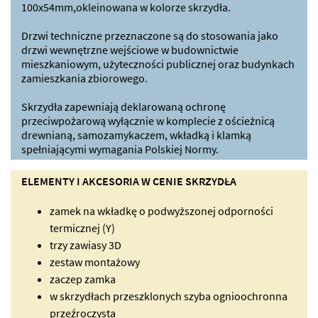
100x54mm,okleinowana w kolorze skrzydła.
Drzwi techniczne przeznaczone są do stosowania jako
drzwi wewnętrzne wejściowe w budownictwie
mieszkaniowym, użyteczności publicznej oraz budynkach
zamieszkania zbiorowego.
Skrzydła zapewniają deklarowaną ochronę
przeciwpożarową wyłącznie w komplecie z ościeżnicą
drewnianą, samozamykaczem, wkładką i klamką
spełniającymi wymagania Polskiej Normy.
ELEMENTY I AKCESORIA W CENIE SKRZYDŁA
zamek na wkładkę o podwyższonej odporności
termicznej (Y)
trzy zawiasy 3D
zestaw montażowy
zaczep zamka
w skrzydłach przeszklonych szyba ognioochronna
przeźroczysta