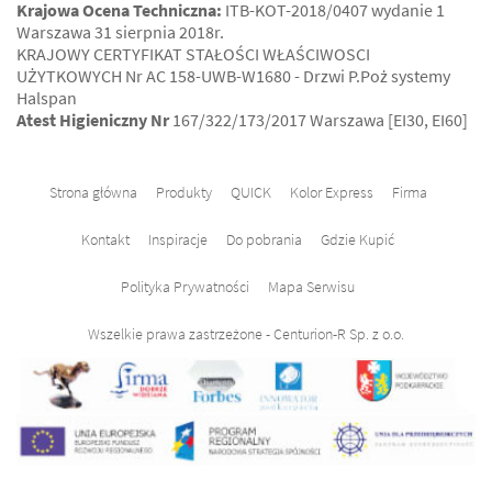
Krajowa Ocena Techniczna:
ITB-KOT-2018/0407 wydanie 1
Warszawa 31 sierpnia 2018r.
KRAJOWY CERTYFIKAT STAŁOŚCI WŁAŚCIWOSCI
UŻYTKOWYCH Nr AC 158-UWB-W1680 - Drzwi P.Poż systemy
Halspan
Atest Higieniczny Nr
167/322/173/2017 Warszawa [EI30, EI60]
Strona główna
Produkty
QUICK
Kolor Express
Firma
Kontakt
Inspiracje
Do pobrania
Gdzie Kupić
Polityka Prywatności
Mapa Serwisu
Wszelkie prawa zastrzeżone - Centurion-R Sp. z o.o.