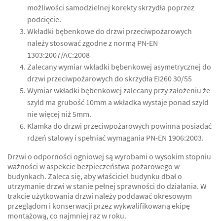
możliwości samodzielnej korekty skrzydła poprzez
podcięcie.
Wkładki bębenkowe do drzwi przeciwpożarowych
należy stosować zgodne z normą PN-EN
1303:2007/AC:2008
Zalecany wymiar wkładki bębenkowej asymetrycznej do
drzwi przeciwpożarowych do skrzydła EI260 30/55
Wymiar wkładki bębenkowej zalecany przy założeniu że
szyld ma grubość 10mm a wkładka wystaje ponad szyld
nie więcej niż 5mm.
Klamka do drzwi przeciwpożarowych powinna posiadać
rdzeń stalowy i spełniać wymagania PN-EN 1906:2003.
Drzwi o odporności ogniowej są wyrobami o wysokim stopniu
ważności w aspekcie bezpieczeństwa pożarowego w
budynkach. Zaleca się, aby właściciel budynku dbał o
utrzymanie drzwi w stanie pełnej sprawności do działania. W
trakcie użytkowania drzwi należy poddawać okresowym
przeglądom i konserwacji przez wykwalifikowaną ekipę
montażową, co najmniej raz w roku.