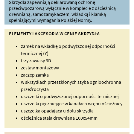
Skrzydła zapewniają deklarowaną ochronę
przeciwpożarową wyłącznie w komplecie z ościeżnicą
drewnianą, samozamykaczem, wkładką i klamką
spełniającymi wymagania Polskiej Normy.
ELEMENTY I AKCESORIA W CENIE SKRZYDŁA
zamek na wkładkę o podwyższonej odporności
termicznej (Y)
trzy zawiasy 3D
zestaw montażowy
zaczep zamka
w skrzydłach przeszklonych szyba ognioochronna
przeźroczysta
uszczelki o podwyższonej odporności termicznej
uszczelki pęczniejące w kanałach wrębu ościeżnicy
uszczelka opadająca u dołu skrzydła
ościeżnica stała drewniana 100x54mm