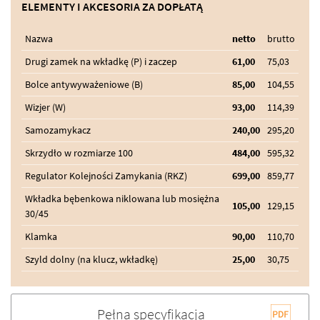
ELEMENTY I AKCESORIA ZA DOPŁATĄ
Nazwa
netto
brutto
Drugi zamek na wkładkę (P) i zaczep
61,00
75,03
Bolce antywyważeniowe (B)
85,00
104,55
Wizjer (W)
93,00
114,39
Samozamykacz
240,00
295,20
Skrzydło w rozmiarze 100
484,00
595,32
Regulator Kolejności Zamykania (RKZ)
699,00
859,77
Wkładka bębenkowa niklowana lub mosiężna
105,00
129,15
30/45
Klamka
90,00
110,70
Szyld dolny (na klucz, wkładkę)
25,00
30,75
Pełna specyfikacja