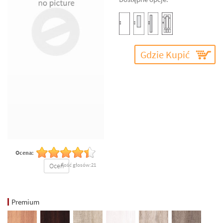
Gdzie Kupić
Ocena:
Oceń
Ilość głosów:21
Premium