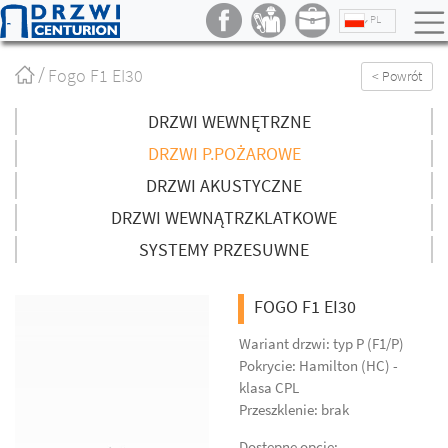
PL
Strona
Fogo F1 EI30
< Powrót
główna
/
DRZWI WEWNĘTRZNE
DRZWI P.POŻAROWE
DRZWI AKUSTYCZNE
DRZWI WEWNĄTRZKLATKOWE
SYSTEMY PRZESUWNE
FOGO F1 EI30
Wariant drzwi: typ P (F1/P)
Pokrycie: Hamilton (HC) -
klasa CPL
Przeszklenie: brak
Dostępne opcje: