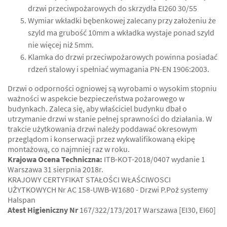
drzwi przeciwpożarowych do skrzydła EI260 30/55
Wymiar wkładki bębenkowej zalecany przy założeniu że
szyld ma grubość 10mm a wkładka wystaje ponad szyld
nie więcej niż 5mm.
Klamka do drzwi przeciwpożarowych powinna posiadać
rdzeń stalowy i spełniać wymagania PN-EN 1906:2003.
Drzwi o odporności ogniowej są wyrobami o wysokim stopniu
ważności w aspekcie bezpieczeństwa pożarowego w
budynkach. Zaleca się, aby właściciel budynku dbał o
utrzymanie drzwi w stanie pełnej sprawności do działania. W
trakcie użytkowania drzwi należy poddawać okresowym
przeglądom i konserwacji przez wykwalifikowaną ekipę
montażową, co najmniej raz w roku.
Krajowa Ocena Techniczna:
ITB-KOT-2018/0407 wydanie 1
Warszawa 31 sierpnia 2018r.
KRAJOWY CERTYFIKAT STAŁOŚCI WŁAŚCIWOSCI
UŻYTKOWYCH Nr AC 158-UWB-W1680 - Drzwi P.Poż systemy
Halspan
Atest Higieniczny Nr
167/322/173/2017 Warszawa [EI30, EI60]