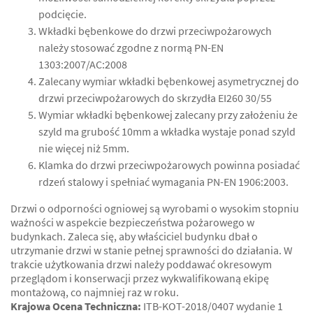
podcięcie.
Wkładki bębenkowe do drzwi przeciwpożarowych
należy stosować zgodne z normą PN-EN
1303:2007/AC:2008
Zalecany wymiar wkładki bębenkowej asymetrycznej do
drzwi przeciwpożarowych do skrzydła EI260 30/55
Wymiar wkładki bębenkowej zalecany przy założeniu że
szyld ma grubość 10mm a wkładka wystaje ponad szyld
nie więcej niż 5mm.
Klamka do drzwi przeciwpożarowych powinna posiadać
rdzeń stalowy i spełniać wymagania PN-EN 1906:2003.
Drzwi o odporności ogniowej są wyrobami o wysokim stopniu
ważności w aspekcie bezpieczeństwa pożarowego w
budynkach. Zaleca się, aby właściciel budynku dbał o
utrzymanie drzwi w stanie pełnej sprawności do działania. W
trakcie użytkowania drzwi należy poddawać okresowym
przeglądom i konserwacji przez wykwalifikowaną ekipę
montażową, co najmniej raz w roku.
Krajowa Ocena Techniczna:
ITB-KOT-2018/0407 wydanie 1