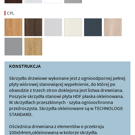
CPL
KONSTRUKCJA
Skrzydło drzwiowe wykonane jest z ognioodpornej pełnej
płyty wiórowej stanowiącej wypełnienie, do której po
obwodzie z trzech stron doklejona jest listwa drewniana.
Poszycie skrzydła stanowi płyta HDF płaska okleinowana.
W skrzydłach przeszklonych - szyba ognioochronna
przeźroczysta. Skrzydła okleinowane są w TECHNOLOGII
STANDARD.
Ościeżnica drewniana z elementów o przekroju
100x54mm,okleinowana w kolorze skrzydła.