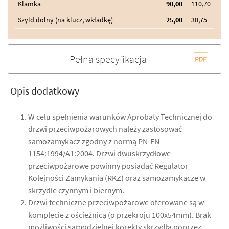
Klamka
90,00
110,70
Szyld dolny (na klucz, wkładkę)
25,00
30,75
Pełna specyfikacja
Opis dodatkowy
W celu spełnienia warunków Aprobaty Technicznej do
drzwi przeciwpożarowych należy zastosować
samozamykacz zgodny z normą PN-EN
1154:1994/A1:2004. Drzwi dwuskrzydłowe
przeciwpożarowe powinny posiadać Regulator
Kolejności Zamykania (RKZ) oraz samozamykacze w
skrzydle czynnym i biernym.
Drzwi techniczne przeciwpożarowe oferowane są w
komplecie z ościeżnicą (o przekroju 100x54mm). Brak
możliwości samodzielnej korekty skrzydła poprzez