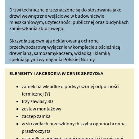
Drzwi techniczne przeznaczone są do stosowania jako
drzwi wewnętrzne wejściowe w budownictwie
mieszkaniowym, użyteczności publicznej oraz budynkach
zamieszkania zbiorowego.
Skrzydła zapewniają deklarowaną ochronę
przeciwpożarową wyłącznie w komplecie z ościeżnicą
drewnianą, samozamykaczem, wkładką i klamką
spełniającymi wymagania Polskiej Normy.
ELEMENTY I AKCESORIA W CENIE SKRZYDŁA
zamek na wkładkę o podwyższonej odporności
termicznej (Y)
trzy zawiasy 3D
zestaw montażowy
zaczep zamka
w skrzydłach przeszklonych szyba ognioochronna
przeźroczysta
uszczelki o podwyższonej odporności termicznej