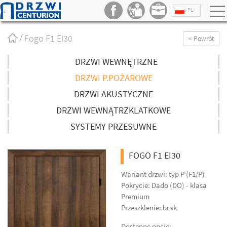
PL
Strona
Fogo F1 EI30
< Powrót
główna
/
DRZWI WEWNĘTRZNE
DRZWI P.POŻAROWE
DRZWI AKUSTYCZNE
DRZWI WEWNĄTRZKLATKOWE
SYSTEMY PRZESUWNE
FOGO F1 EI30
Wariant drzwi: typ P (F1/P)
Pokrycie: Dado (DO) - klasa
Premium
Przeszklenie: brak
Dostępne opcje: