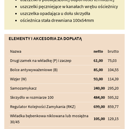
uszczelki pęczniejące w kanałach wrębu ościeżnicy
uszczelka opadająca u dołu skrzydła
ościeżnica stała drewniana 100x54mm
ELEMENTY I AKCESORIA ZA DOPŁATĄ
Nazwa
netto
brutto
Drugi zamek na wkładkę (P) i zaczep
61,00
75,03
Bolce antywyważeniowe (B)
85,00
104,55
Wizjer (W)
93,00
114,39
Samozamykacz
240,00
295,20
Skrzydło w rozmiarze 100
484,00
595,32
Regulator Kolejności Zamykania (RKZ)
699,00
859,77
Wkładka bębenkowa niklowana lub mosiężna
105,00
129,15
30/45