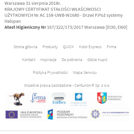
Warszawa 31 sierpnia 2018r.
KRAJOWY CERTYFIKAT STAŁOŚCI WŁAŚCIWOSCI
UŻYTKOWYCH Nr AC 158-UWB-W1680 - Drzwi P.Poż systemy
Halspan
Atest Higieniczny Nr
167/322/173/2017 Warszawa [EI30, EI60]
Strona główna
Produkty
QUICK
Kolor Express
Firma
Kontakt
Inspiracje
Do pobrania
Gdzie Kupić
Polityka Prywatności
Mapa Serwisu
Wszelkie prawa zastrzeżone - Centurion-R Sp. z o.o.