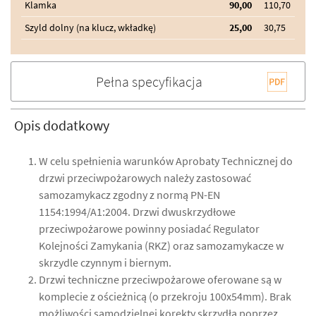
Klamka
90,00
110,70
Szyld dolny (na klucz, wkładkę)
25,00
30,75
Pełna specyfikacja
Opis dodatkowy
W celu spełnienia warunków Aprobaty Technicznej do
drzwi przeciwpożarowych należy zastosować
samozamykacz zgodny z normą PN-EN
1154:1994/A1:2004. Drzwi dwuskrzydłowe
przeciwpożarowe powinny posiadać Regulator
Kolejności Zamykania (RKZ) oraz samozamykacze w
skrzydle czynnym i biernym.
Drzwi techniczne przeciwpożarowe oferowane są w
komplecie z ościeżnicą (o przekroju 100x54mm). Brak
możliwości samodzielnej korekty skrzydła poprzez