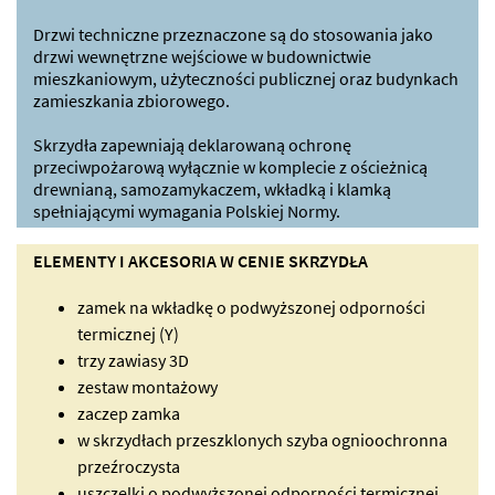
Drzwi techniczne przeznaczone są do stosowania jako
drzwi wewnętrzne wejściowe w budownictwie
mieszkaniowym, użyteczności publicznej oraz budynkach
zamieszkania zbiorowego.
Skrzydła zapewniają deklarowaną ochronę
przeciwpożarową wyłącznie w komplecie z ościeżnicą
drewnianą, samozamykaczem, wkładką i klamką
spełniającymi wymagania Polskiej Normy.
ELEMENTY I AKCESORIA W CENIE SKRZYDŁA
zamek na wkładkę o podwyższonej odporności
termicznej (Y)
trzy zawiasy 3D
zestaw montażowy
zaczep zamka
w skrzydłach przeszklonych szyba ognioochronna
przeźroczysta
uszczelki o podwyższonej odporności termicznej