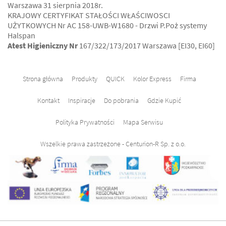
Warszawa 31 sierpnia 2018r.
KRAJOWY CERTYFIKAT STAŁOŚCI WŁAŚCIWOSCI
UŻYTKOWYCH Nr AC 158-UWB-W1680 - Drzwi P.Poż systemy
Halspan
Atest Higieniczny Nr
167/322/173/2017 Warszawa [EI30, EI60]
Strona główna
Produkty
QUICK
Kolor Express
Firma
Kontakt
Inspiracje
Do pobrania
Gdzie Kupić
Polityka Prywatności
Mapa Serwisu
Wszelkie prawa zastrzeżone - Centurion-R Sp. z o.o.