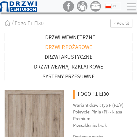
PL
Strona
Fogo F1 EI30
< Powrót
główna
/
DRZWI WEWNĘTRZNE
DRZWI P.POŻAROWE
DRZWI AKUSTYCZNE
DRZWI WEWNĄTRZKLATKOWE
SYSTEMY PRZESUWNE
FOGO F1 EI30
Wariant drzwi: typ P (F1/P)
Pokrycie: Pinia (PI) - klasa
Premium
Przeszklenie: brak
Dostępne opcje: