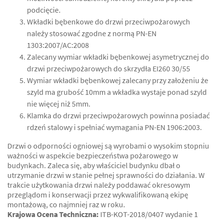
podcięcie.
Wkładki bębenkowe do drzwi przeciwpożarowych
należy stosować zgodne z normą PN-EN
1303:2007/AC:2008
Zalecany wymiar wkładki bębenkowej asymetrycznej do
drzwi przeciwpożarowych do skrzydła EI260 30/55
Wymiar wkładki bębenkowej zalecany przy założeniu że
szyld ma grubość 10mm a wkładka wystaje ponad szyld
nie więcej niż 5mm.
Klamka do drzwi przeciwpożarowych powinna posiadać
rdzeń stalowy i spełniać wymagania PN-EN 1906:2003.
Drzwi o odporności ogniowej są wyrobami o wysokim stopniu
ważności w aspekcie bezpieczeństwa pożarowego w
budynkach. Zaleca się, aby właściciel budynku dbał o
utrzymanie drzwi w stanie pełnej sprawności do działania. W
trakcie użytkowania drzwi należy poddawać okresowym
przeglądom i konserwacji przez wykwalifikowaną ekipę
montażową, co najmniej raz w roku.
Krajowa Ocena Techniczna:
ITB-KOT-2018/0407 wydanie 1