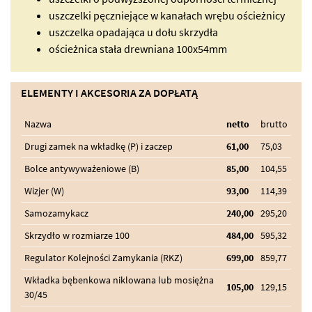
uszczelki pęczniejące w kanałach wrębu ościeżnicy
uszczelka opadająca u dołu skrzydła
ościeżnica stała drewniana 100x54mm
ELEMENTY I AKCESORIA ZA DOPŁATĄ
Nazwa
netto
brutto
Drugi zamek na wkładkę (P) i zaczep
61,00
75,03
Bolce antywyważeniowe (B)
85,00
104,55
Wizjer (W)
93,00
114,39
Samozamykacz
240,00
295,20
Skrzydło w rozmiarze 100
484,00
595,32
Regulator Kolejności Zamykania (RKZ)
699,00
859,77
Wkładka bębenkowa niklowana lub mosiężna
105,00
129,15
30/45