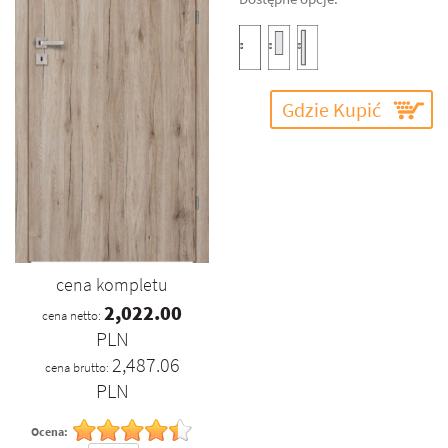
Gdzie Kupić
cena kompletu
2,022.00
cena netto:
PLN
2,487.06
cena brutto:
PLN
Ocena: