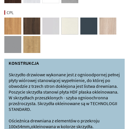
CPL
KONSTRUKCJA
Skrzydło drzwiowe wykonane jest z ognioodpornej pełnej
płyty wiórowej stanowiącej wypełnienie, do której po
obwodzie z trzech stron doklejona jest listwa drewniana.
Poszycie skrzydła stanowi płyta HDF płaska okleinowana.
W skrzydłach przeszklonych - szyba ognioochronna
przeźroczysta. Skrzydła okleinowane są w TECHNOLOGII
STANDARD.
Ościeżnica drewniana z elementów o przekroju
100x54mm,okleinowana w kolorze skrzydła.