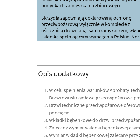
budynkach zamieszkania zbiorowego.
Skrzydła zapewniają deklarowaną ochronę
przeciwpożarową wyłącznie w komplecie z
ościeżnicą drewnianą, samozamykaczem, wkła
i klamką spełniającymi wymagania Polskiej Nor
Opis dodatkowy
W celu spełnienia warunków Aprobaty Tec
Drzwi dwuskrzydłowe przeciwpożarowe powi
Drzwi techniczne przeciwpożarowe oferowan
podcięcie.
Wkładki bębenkowe do drzwi przeciwpożar
Zalecany wymiar wkładki bębenkowej asyme
Wymiar wkładki bębenkowej zalecany przy z