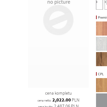
Prem
CPL
cena kompletu
2,022.00
PLN
cena netto:
2,487.06
PLN
cena brutto: