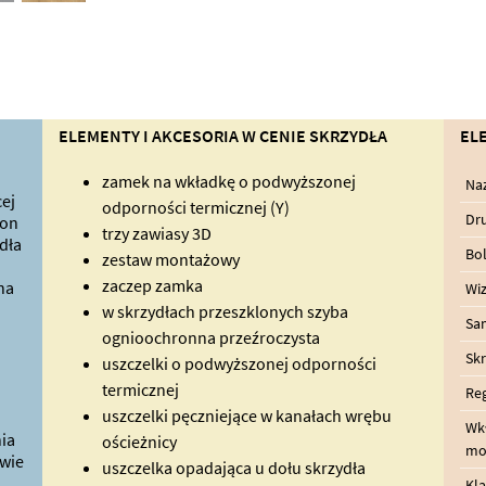
ELEMENTY I AKCESORIA W CENIE SKRZYDŁA
EL
zamek na wkładkę o podwyższonej
Na
ej
odporności termicznej (Y)
Dru
ron
trzy zawiasy 3D
dła
Bo
zestaw montażowy
zaczep zamka
na
Wiz
w skrzydłach przeszklonych szyba
Sa
ognioochronna przeźroczysta
Skr
uszczelki o podwyższonej odporności
termicznej
Reg
uszczelki pęczniejące w kanałach wrębu
Wk
ia
ościeżnicy
mo
wie
uszczelka opadająca u dołu skrzydła
Kl