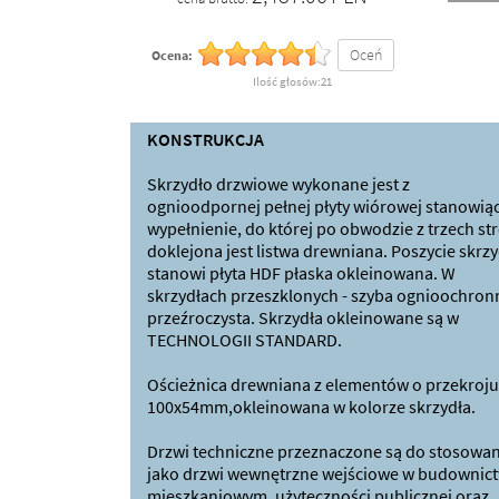
Oceń
Ocena:
Ilość głosów:21
KONSTRUKCJA
Skrzydło drzwiowe wykonane jest z
ognioodpornej pełnej płyty wiórowej stanowiąc
wypełnienie, do której po obwodzie z trzech st
doklejona jest listwa drewniana. Poszycie skrzy
stanowi płyta HDF płaska okleinowana. W
skrzydłach przeszklonych - szyba ognioochron
przeźroczysta. Skrzydła okleinowane są w
TECHNOLOGII STANDARD.
Ościeżnica drewniana z elementów o przekroju
100x54mm,okleinowana w kolorze skrzydła.
Drzwi techniczne przeznaczone są do stosowan
jako drzwi wewnętrzne wejściowe w budownict
mieszkaniowym, użyteczności publicznej oraz