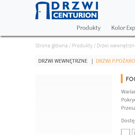
Produkty
Kolor Ex
Strona główna
/
Produkty
/
Drzwi wewnętrzn
DRZWI WEWNĘTRZNE
|
DRZWI P.POŻAR
FO
Warian
Pokryc
Przesz
Dostę