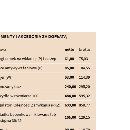
EMENTY I AKCESORIA ZA DOPŁATĄ
zwa
netto
brutto
gi zamek na wkładkę (P) i zaczep
61,00
75,03
lce antywyważeniowe (B)
85,00
104,55
jer (W)
93,00
114,39
mozamykacz
240,00
295,20
zydło w rozmiarze 100
484,00
595,32
ulator Kolejności Zamykania (RKZ)
699,00
859,77
ładka bębenkowa niklowana lub
105,00
129,15
siężna 30/45
amka
90,00
110,70