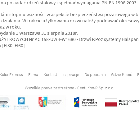
a posiadać rdzeń stalowy i spełniać wymagania PN-EN 1906:2003.
kim stopniu ważności w aspekcie bezpieczeństwa pożarowego w bud
o działania. W trakcie użytkowania drzwi należy poddawać okresow
az w roku.
danie 1 Warszawa 31 sierpnia 2018r.
YTKOWYCH Nr AC 158-UWB-W1680 - Drzwi P.Poż systemy Halspan
[EI30, EI60]
Kolor Express
Firma
Kontakt
Inspiracje
Do pobrania
Gdzie Kupić
P
Wszelkie prawa zastrzeżone - Centurion-R Sp. z o.o.