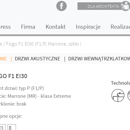
DLA ARCHITEKTA
press
Firma
Kontakt
Inspiracje
Realiza
e
/
Fogo F1 EI30 (F1/P, Marrone, szkło )
OWE
|
DRZWI AKUSTYCZNE
|
DRZWI WEWNĄTRZKLATKO
GO F1 EI30
Technolo
t drzwi: typ P (F1/P)
ie: Marrone (MR) - klasa Extreme
klenie: brak
pne opcje: