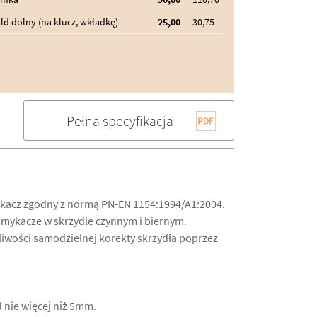
ld dolny (na klucz, wkładkę)
25,00
30,75
Pełna specyfikacja
kacz zgodny z normą PN-EN 1154:1994/A1:2004.
mykacze w skrzydle czynnym i biernym.
iwości samodzielnej korekty skrzydła poprzez
 nie więcej niż 5mm.