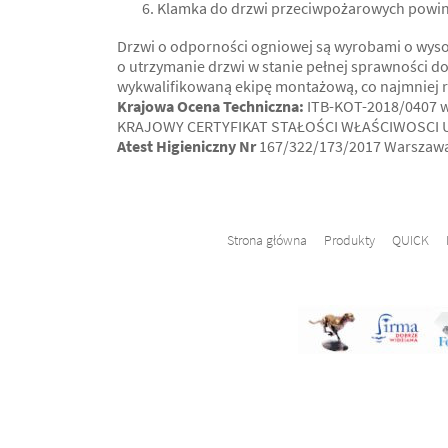
Klamka do drzwi przeciwpożarowych powinn
Drzwi o odporności ogniowej są wyrobami o wyso
o utrzymanie drzwi w stanie pełnej sprawności d
wykwalifikowaną ekipę montażową, co najmniej r
Krajowa Ocena Techniczna:
ITB-KOT-2018/0407 wy
KRAJOWY CERTYFIKAT STAŁOŚCI WŁAŚCIWOSCI UŻ
Atest Higieniczny Nr
167/322/173/2017 Warszawa 
Strona główna
Produkty
QUICK