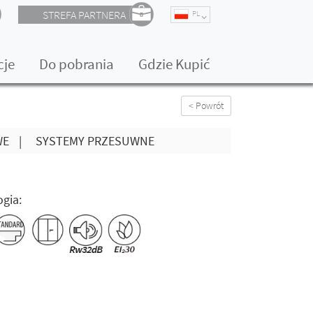
STREFA PARTNERA
PL
cje
Do pobrania
Gdzie Kupić
< Powrót
WE
|
SYSTEMY PRZESUWNE
gia: