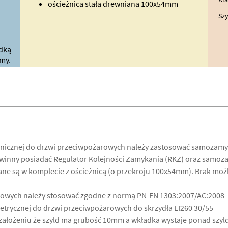
ościeżnica stała drewniana 100x54mm
Szy
dką
my.
hnicznej do drzwi przeciwpożarowych należy zastosować samozamy
nny posiadać Regulator Kolejności Zamykania (RKZ) oraz samoza
e są w komplecie z ościeżnicą (o przekroju 100x54mm). Brak możl
owych należy stosować zgodne z normą PN-EN 1303:2007/AC:2008
trycznej do drzwi przeciwpożarowych do skrzydła EI260 30/55
ałożeniu że szyld ma grubość 10mm a wkładka wystaje ponad szyld