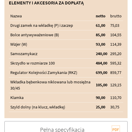
ELEMENTY I AKCESORIA ZA DOPŁATĄ
Nazwa
netto
brutto
Drugi zamek na wkładkę (P) i zaczep
61,00
75,03
Bolce antywyważeniowe (B)
85,00
104,55
Wizjer (W)
93,00
114,39
Samozamykacz
240,00
295,20
Skrzydło w rozmiarze 100
484,00
595,32
Regulator Kolejności Zamykania (RKZ)
699,00
859,77
Wkładka bębenkowa niklowana lub mosiężna
105,00
129,15
30/45
Klamka
90,00
110,70
Szyld dolny (na klucz, wkładkę)
25,00
30,75
Pełna specyfikacja