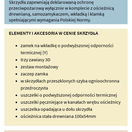
Skrzydła zapewniają deklarowaną ochronę
przeciwpożarową wyłącznie w komplecie z ościeżnicą
drewnianą, samozamykaczem, wkładką i klamką
spełniającymi wymagania Polskiej Normy.
ELEMENTY I AKCESORIA W CENIE SKRZYDŁA
zamek na wkładkę o podwyższonej odporności
termicznej (Y)
trzy zawiasy 3D
zestaw montażowy
zaczep zamka
w skrzydłach przeszklonych szyba ognioochronna
przeźroczysta
uszczelki o podwyższonej odporności termicznej
uszczelki pęczniejące w kanałach wrębu ościeżnicy
uszczelka opadająca u dołu skrzydła
ościeżnica stała drewniana 100x54mm