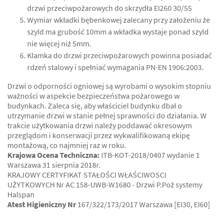
drzwi przeciwpożarowych do skrzydła EI260 30/55
Wymiar wkładki bębenkowej zalecany przy założeniu że
szyld ma grubość 10mm a wkładka wystaje ponad szyld
nie więcej niż 5mm.
Klamka do drzwi przeciwpożarowych powinna posiadać
rdzeń stalowy i spełniać wymagania PN-EN 1906:2003.
Drzwi o odporności ogniowej są wyrobami o wysokim stopniu
ważności w aspekcie bezpieczeństwa pożarowego w
budynkach. Zaleca się, aby właściciel budynku dbał o
utrzymanie drzwi w stanie pełnej sprawności do działania. W
trakcie użytkowania drzwi należy poddawać okresowym
przeglądom i konserwacji przez wykwalifikowaną ekipę
montażową, co najmniej raz w roku.
Krajowa Ocena Techniczna:
ITB-KOT-2018/0407 wydanie 1
Warszawa 31 sierpnia 2018r.
KRAJOWY CERTYFIKAT STAŁOŚCI WŁAŚCIWOSCI
UŻYTKOWYCH Nr AC 158-UWB-W1680 - Drzwi P.Poż systemy
Halspan
Atest Higieniczny Nr
167/322/173/2017 Warszawa [EI30, EI60]