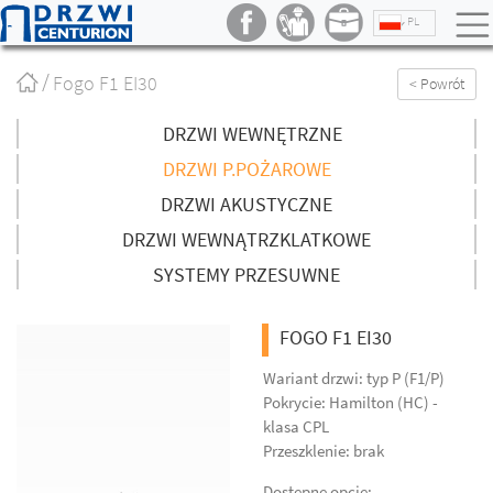
PL
Strona
Fogo F1 EI30
< Powrót
główna
/
DRZWI WEWNĘTRZNE
DRZWI P.POŻAROWE
DRZWI AKUSTYCZNE
DRZWI WEWNĄTRZKLATKOWE
SYSTEMY PRZESUWNE
FOGO F1 EI30
Wariant drzwi: typ P (F1/P)
Pokrycie: Hamilton (HC) -
klasa CPL
Przeszklenie: brak
Dostępne opcje: