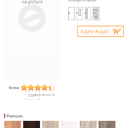
Gdzie Kupić
Ocena:
Oceń
Ilość głosów:21
Premium