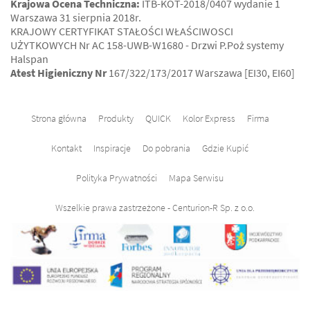
Krajowa Ocena Techniczna:
ITB-KOT-2018/0407 wydanie 1
Warszawa 31 sierpnia 2018r.
KRAJOWY CERTYFIKAT STAŁOŚCI WŁAŚCIWOSCI
UŻYTKOWYCH Nr AC 158-UWB-W1680 - Drzwi P.Poż systemy
Halspan
Atest Higieniczny Nr
167/322/173/2017 Warszawa [EI30, EI60]
Strona główna
Produkty
QUICK
Kolor Express
Firma
Kontakt
Inspiracje
Do pobrania
Gdzie Kupić
Polityka Prywatności
Mapa Serwisu
Wszelkie prawa zastrzeżone - Centurion-R Sp. z o.o.