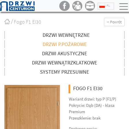
PL
Strona
Fogo F1 EI30
< Powrót
główna
/
DRZWI WEWNĘTRZNE
DRZWI P.POŻAROWE
DRZWI AKUSTYCZNE
DRZWI WEWNĄTRZKLATKOWE
SYSTEMY PRZESUWNE
FOGO F1 EI30
Wariant drzwi: typ P (F1/P)
Pokrycie: Dąb (DA) - klasa
Premium
Przeszklenie: brak
Dostępne opcje: