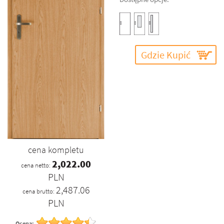
Gdzie Kupić
cena kompletu
2,022.00
cena netto:
PLN
2,487.06
cena brutto:
PLN
Ocena: