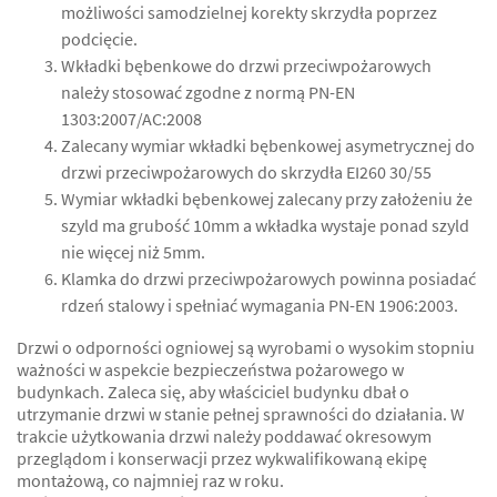
możliwości samodzielnej korekty skrzydła poprzez
podcięcie.
Wkładki bębenkowe do drzwi przeciwpożarowych
należy stosować zgodne z normą PN-EN
1303:2007/AC:2008
Zalecany wymiar wkładki bębenkowej asymetrycznej do
drzwi przeciwpożarowych do skrzydła EI260 30/55
Wymiar wkładki bębenkowej zalecany przy założeniu że
szyld ma grubość 10mm a wkładka wystaje ponad szyld
nie więcej niż 5mm.
Klamka do drzwi przeciwpożarowych powinna posiadać
rdzeń stalowy i spełniać wymagania PN-EN 1906:2003.
Drzwi o odporności ogniowej są wyrobami o wysokim stopniu
ważności w aspekcie bezpieczeństwa pożarowego w
budynkach. Zaleca się, aby właściciel budynku dbał o
utrzymanie drzwi w stanie pełnej sprawności do działania. W
trakcie użytkowania drzwi należy poddawać okresowym
przeglądom i konserwacji przez wykwalifikowaną ekipę
montażową, co najmniej raz w roku.