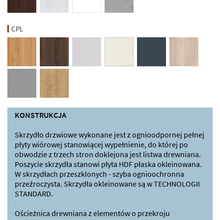
CPL
KONSTRUKCJA
Skrzydło drzwiowe wykonane jest z ognioodpornej pełnej
płyty wiórowej stanowiącej wypełnienie, do której po
obwodzie z trzech stron doklejona jest listwa drewniana.
Poszycie skrzydła stanowi płyta HDF płaska okleinowana.
W skrzydłach przeszklonych - szyba ognioochronna
przeźroczysta. Skrzydła okleinowane są w TECHNOLOGII
STANDARD.
Ościeżnica drewniana z elementów o przekroju