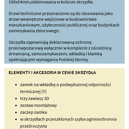
100x54mm,okleinowana w kolorze skrzydła.
Drzwi techniczne przeznaczone są do stosowania jako
drzwi wewnętrzne wejściowe w budownictwie
mieszkaniowym, użyteczności publicznej oraz budynkach
zamieszkania zbiorowego.
Skrzydła zapewniają deklarowaną ochronę
przeciwpożarową wyłącznie w komplecie z ościeżnicą
drewnianą, samozamykaczem, wkładką i klamką
spełniającymi wymagania Polskiej Normy.
ELEMENTY I AKCESORIA W CENIE SKRZYDŁA
zamek na wkładkę o podwyższonej odporności
termicznej (Y)
trzy zawiasy 3D
zestaw montażowy
zaczep zamka
w skrzydłach przeszklonych szyba ognioochronna
przeźroczysta