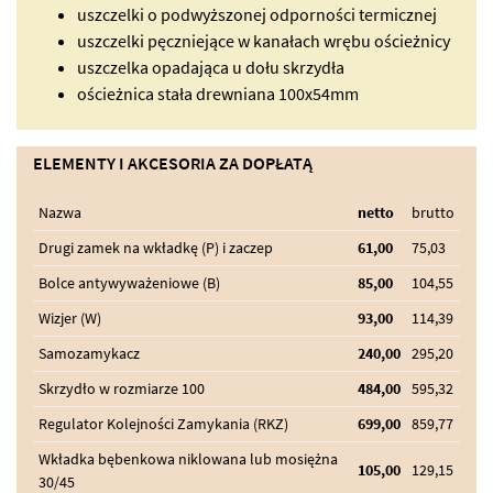
uszczelki o podwyższonej odporności termicznej
uszczelki pęczniejące w kanałach wrębu ościeżnicy
uszczelka opadająca u dołu skrzydła
ościeżnica stała drewniana 100x54mm
ELEMENTY I AKCESORIA ZA DOPŁATĄ
Nazwa
netto
brutto
Drugi zamek na wkładkę (P) i zaczep
61,00
75,03
Bolce antywyważeniowe (B)
85,00
104,55
Wizjer (W)
93,00
114,39
Samozamykacz
240,00
295,20
Skrzydło w rozmiarze 100
484,00
595,32
Regulator Kolejności Zamykania (RKZ)
699,00
859,77
Wkładka bębenkowa niklowana lub mosiężna
105,00
129,15
30/45