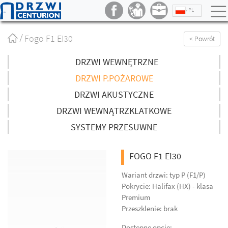
PL
Strona
Fogo F1 EI30
< Powrót
główna
/
DRZWI WEWNĘTRZNE
DRZWI P.POŻAROWE
DRZWI AKUSTYCZNE
DRZWI WEWNĄTRZKLATKOWE
SYSTEMY PRZESUWNE
FOGO F1 EI30
Wariant drzwi: typ P (F1/P)
Pokrycie: Halifax (HX) - klasa
Premium
Przeszklenie: brak
Dostępne opcje: