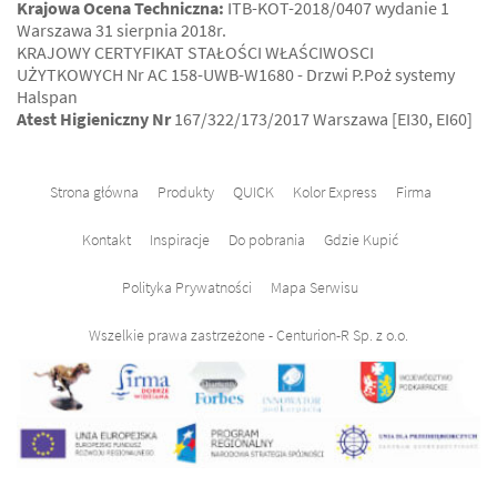
Krajowa Ocena Techniczna:
ITB-KOT-2018/0407 wydanie 1
Warszawa 31 sierpnia 2018r.
KRAJOWY CERTYFIKAT STAŁOŚCI WŁAŚCIWOSCI
UŻYTKOWYCH Nr AC 158-UWB-W1680 - Drzwi P.Poż systemy
Halspan
Atest Higieniczny Nr
167/322/173/2017 Warszawa [EI30, EI60]
Strona główna
Produkty
QUICK
Kolor Express
Firma
Kontakt
Inspiracje
Do pobrania
Gdzie Kupić
Polityka Prywatności
Mapa Serwisu
Wszelkie prawa zastrzeżone - Centurion-R Sp. z o.o.