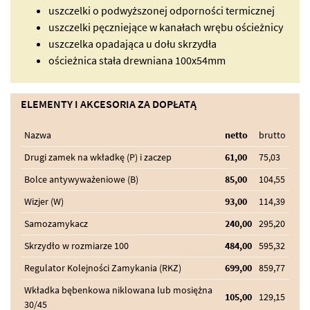
uszczelki o podwyższonej odporności termicznej
uszczelki pęczniejące w kanałach wrębu ościeżnicy
uszczelka opadająca u dołu skrzydła
ościeżnica stała drewniana 100x54mm
ELEMENTY I AKCESORIA ZA DOPŁATĄ
Nazwa
netto
brutto
Drugi zamek na wkładkę (P) i zaczep
61,00
75,03
Bolce antywyważeniowe (B)
85,00
104,55
Wizjer (W)
93,00
114,39
Samozamykacz
240,00
295,20
Skrzydło w rozmiarze 100
484,00
595,32
Regulator Kolejności Zamykania (RKZ)
699,00
859,77
Wkładka bębenkowa niklowana lub mosiężna
105,00
129,15
30/45