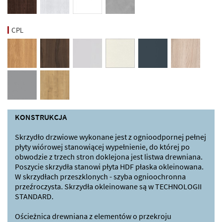
CPL
KONSTRUKCJA
Skrzydło drzwiowe wykonane jest z ognioodpornej pełnej
płyty wiórowej stanowiącej wypełnienie, do której po
obwodzie z trzech stron doklejona jest listwa drewniana.
Poszycie skrzydła stanowi płyta HDF płaska okleinowana.
W skrzydłach przeszklonych - szyba ognioochronna
przeźroczysta. Skrzydła okleinowane są w TECHNOLOGII
STANDARD.
Ościeżnica drewniana z elementów o przekroju