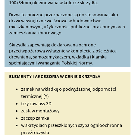
100x54mm,okleinowana w kolorze skrzydła.
Drzwi techniczne przeznaczone są do stosowania jako
drzwi wewnętrzne wejściowe w budownictwie
mieszkaniowym, użyteczności publicznej oraz budynkach
zamieszkania zbiorowego.
Skrzydła zapewniają deklarowaną ochronę
przeciwpożarową wyłącznie w komplecie z ościeżnicą
drewnianą, samozamykaczem, wkładką i klamką
spełniającymi wymagania Polskiej Normy.
ELEMENTY I AKCESORIA W CENIE SKRZYDŁA
zamek na wkładkę o podwyższonej odporności
termicznej (Y)
trzy zawiasy 3D
zestaw montażowy
zaczep zamka
w skrzydłach przeszklonych szyba ognioochronna
przeźroczysta