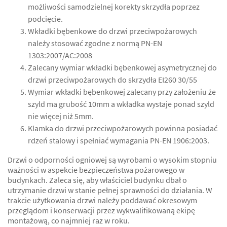
możliwości samodzielnej korekty skrzydła poprzez
podcięcie.
Wkładki bębenkowe do drzwi przeciwpożarowych
należy stosować zgodne z normą PN-EN
1303:2007/AC:2008
Zalecany wymiar wkładki bębenkowej asymetrycznej do
drzwi przeciwpożarowych do skrzydła EI260 30/55
Wymiar wkładki bębenkowej zalecany przy założeniu że
szyld ma grubość 10mm a wkładka wystaje ponad szyld
nie więcej niż 5mm.
Klamka do drzwi przeciwpożarowych powinna posiadać
rdzeń stalowy i spełniać wymagania PN-EN 1906:2003.
Drzwi o odporności ogniowej są wyrobami o wysokim stopniu
ważności w aspekcie bezpieczeństwa pożarowego w
budynkach. Zaleca się, aby właściciel budynku dbał o
utrzymanie drzwi w stanie pełnej sprawności do działania. W
trakcie użytkowania drzwi należy poddawać okresowym
przeglądom i konserwacji przez wykwalifikowaną ekipę
montażową, co najmniej raz w roku.