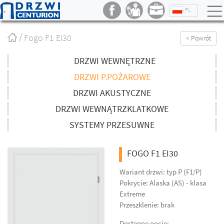
PL
Strona
Fogo F1 EI30
< Powrót
główna
/
DRZWI WEWNĘTRZNE
DRZWI P.POŻAROWE
DRZWI AKUSTYCZNE
DRZWI WEWNĄTRZKLATKOWE
SYSTEMY PRZESUWNE
FOGO F1 EI30
Wariant drzwi: typ P (F1/P)
Pokrycie: Alaska (AS) - klasa
Extreme
Przeszklenie: brak
Dostępne opcje: