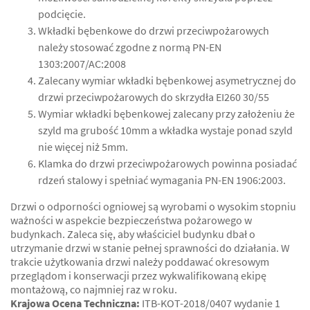
podcięcie.
Wkładki bębenkowe do drzwi przeciwpożarowych
należy stosować zgodne z normą PN-EN
1303:2007/AC:2008
Zalecany wymiar wkładki bębenkowej asymetrycznej do
drzwi przeciwpożarowych do skrzydła EI260 30/55
Wymiar wkładki bębenkowej zalecany przy założeniu że
szyld ma grubość 10mm a wkładka wystaje ponad szyld
nie więcej niż 5mm.
Klamka do drzwi przeciwpożarowych powinna posiadać
rdzeń stalowy i spełniać wymagania PN-EN 1906:2003.
Drzwi o odporności ogniowej są wyrobami o wysokim stopniu
ważności w aspekcie bezpieczeństwa pożarowego w
budynkach. Zaleca się, aby właściciel budynku dbał o
utrzymanie drzwi w stanie pełnej sprawności do działania. W
trakcie użytkowania drzwi należy poddawać okresowym
przeglądom i konserwacji przez wykwalifikowaną ekipę
montażową, co najmniej raz w roku.
Krajowa Ocena Techniczna:
ITB-KOT-2018/0407 wydanie 1