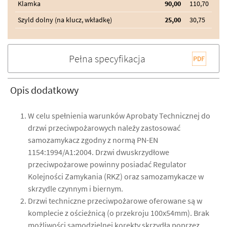
Klamka
90,00
110,70
Szyld dolny (na klucz, wkładkę)
25,00
30,75
Pełna specyfikacja
Opis dodatkowy
W celu spełnienia warunków Aprobaty Technicznej do
drzwi przeciwpożarowych należy zastosować
samozamykacz zgodny z normą PN-EN
1154:1994/A1:2004. Drzwi dwuskrzydłowe
przeciwpożarowe powinny posiadać Regulator
Kolejności Zamykania (RKZ) oraz samozamykacze w
skrzydle czynnym i biernym.
Drzwi techniczne przeciwpożarowe oferowane są w
komplecie z ościeżnicą (o przekroju 100x54mm). Brak
możliwości samodzielnej korekty skrzydła poprzez