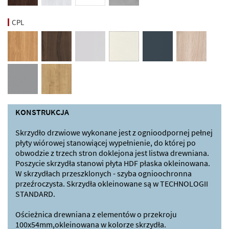
CPL
KONSTRUKCJA
Skrzydło drzwiowe wykonane jest z ognioodpornej pełnej
płyty wiórowej stanowiącej wypełnienie, do której po
obwodzie z trzech stron doklejona jest listwa drewniana.
Poszycie skrzydła stanowi płyta HDF płaska okleinowana.
W skrzydłach przeszklonych - szyba ognioochronna
przeźroczysta. Skrzydła okleinowane są w TECHNOLOGII
STANDARD.
Ościeżnica drewniana z elementów o przekroju
100x54mm,okleinowana w kolorze skrzydła.