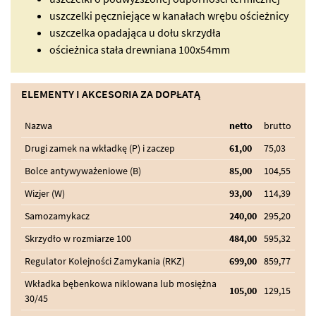
uszczelki pęczniejące w kanałach wrębu ościeżnicy
uszczelka opadająca u dołu skrzydła
ościeżnica stała drewniana 100x54mm
ELEMENTY I AKCESORIA ZA DOPŁATĄ
Nazwa
netto
brutto
Drugi zamek na wkładkę (P) i zaczep
61,00
75,03
Bolce antywyważeniowe (B)
85,00
104,55
Wizjer (W)
93,00
114,39
Samozamykacz
240,00
295,20
Skrzydło w rozmiarze 100
484,00
595,32
Regulator Kolejności Zamykania (RKZ)
699,00
859,77
Wkładka bębenkowa niklowana lub mosiężna
105,00
129,15
30/45