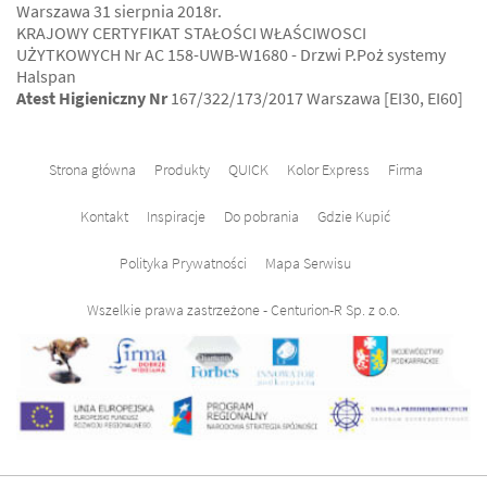
Warszawa 31 sierpnia 2018r.
KRAJOWY CERTYFIKAT STAŁOŚCI WŁAŚCIWOSCI
UŻYTKOWYCH Nr AC 158-UWB-W1680 - Drzwi P.Poż systemy
Halspan
Atest Higieniczny Nr
167/322/173/2017 Warszawa [EI30, EI60]
Strona główna
Produkty
QUICK
Kolor Express
Firma
Kontakt
Inspiracje
Do pobrania
Gdzie Kupić
Polityka Prywatności
Mapa Serwisu
Wszelkie prawa zastrzeżone - Centurion-R Sp. z o.o.