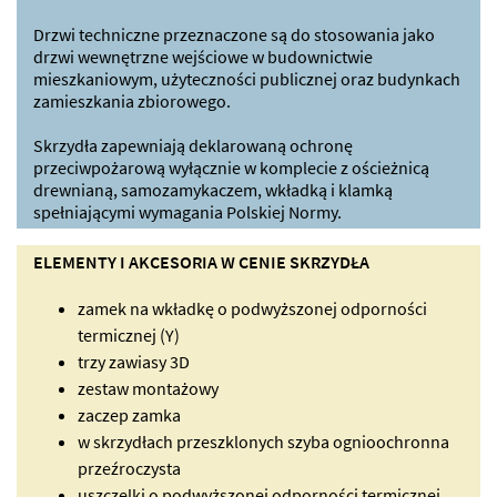
Drzwi techniczne przeznaczone są do stosowania jako
drzwi wewnętrzne wejściowe w budownictwie
mieszkaniowym, użyteczności publicznej oraz budynkach
zamieszkania zbiorowego.
Skrzydła zapewniają deklarowaną ochronę
przeciwpożarową wyłącznie w komplecie z ościeżnicą
drewnianą, samozamykaczem, wkładką i klamką
spełniającymi wymagania Polskiej Normy.
ELEMENTY I AKCESORIA W CENIE SKRZYDŁA
zamek na wkładkę o podwyższonej odporności
termicznej (Y)
trzy zawiasy 3D
zestaw montażowy
zaczep zamka
w skrzydłach przeszklonych szyba ognioochronna
przeźroczysta
uszczelki o podwyższonej odporności termicznej