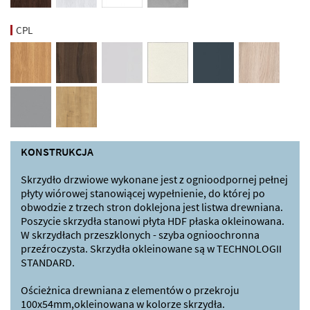
CPL
KONSTRUKCJA
Skrzydło drzwiowe wykonane jest z ognioodpornej pełnej
płyty wiórowej stanowiącej wypełnienie, do której po
obwodzie z trzech stron doklejona jest listwa drewniana.
Poszycie skrzydła stanowi płyta HDF płaska okleinowana.
W skrzydłach przeszklonych - szyba ognioochronna
przeźroczysta. Skrzydła okleinowane są w TECHNOLOGII
STANDARD.
Ościeżnica drewniana z elementów o przekroju
100x54mm,okleinowana w kolorze skrzydła.