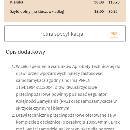
Klamka
90,00
110,70
Szyld dolny (na klucz, wkładkę)
25,00
30,75
Pełna specyfikacja
Opis dodatkowy
W celu spełnienia warunków Aprobaty Technicznej do
drzwi przeciwpożarowych należy zastosować
samozamykacz zgodny z normą PN-EN
1154:1994/A1:2004. Drzwi dwuskrzydłowe
przeciwpożarowe powinny posiadać Regulator
Kolejności Zamykania (RKZ) oraz samozamykacze w
skrzydle czynnym i biernym.
Drzwi techniczne przeciwpożarowe oferowane są w
komplecie z ościeżnicą (o przekroju 100x54mm). Brak
możliwości samodzielnej korekty skrzydła poprzez