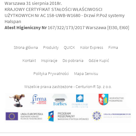
Warszawa 31 sierpnia 2018r.
KRAJOWY CERTYFIKAT STAŁOŚCI WŁAŚCIWOSCI
UŻYTKOWYCH Nr AC 158-UWB-W1680 - Drzwi P.Poż systemy
Halspan
Atest Higieniczny Nr
167/322/173/2017 Warszawa [EI30, EI60]
Strona główna
Produkty
QUICK
Kolor Express
Firma
Kontakt
Inspiracje
Do pobrania
Gdzie Kupić
Polityka Prywatności
Mapa Serwisu
Wszelkie prawa zastrzeżone - Centurion-R Sp. z o.o.