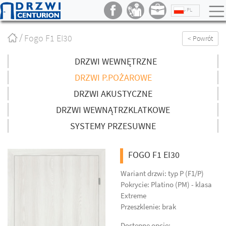
PL
Strona
Fogo F1 EI30
< Powrót
główna
/
DRZWI WEWNĘTRZNE
DRZWI P.POŻAROWE
DRZWI AKUSTYCZNE
DRZWI WEWNĄTRZKLATKOWE
SYSTEMY PRZESUWNE
FOGO F1 EI30
Wariant drzwi: typ P (F1/P)
Pokrycie: Platino (PM) - klasa
Extreme
Przeszklenie: brak
Dostępne opcje: