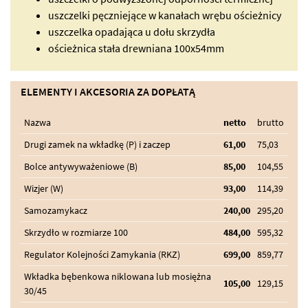
uszczelki pęczniejące w kanałach wrębu ościeżnicy
uszczelka opadająca u dołu skrzydła
ościeżnica stała drewniana 100x54mm
ELEMENTY I AKCESORIA ZA DOPŁATĄ
Nazwa
netto
brutto
Drugi zamek na wkładkę (P) i zaczep
61,00
75,03
Bolce antywyważeniowe (B)
85,00
104,55
Wizjer (W)
93,00
114,39
Samozamykacz
240,00
295,20
Skrzydło w rozmiarze 100
484,00
595,32
Regulator Kolejności Zamykania (RKZ)
699,00
859,77
Wkładka bębenkowa niklowana lub mosiężna
105,00
129,15
30/45