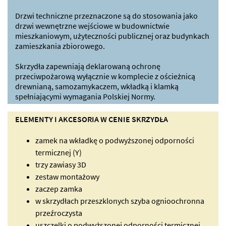
Drzwi techniczne przeznaczone są do stosowania jako
drzwi wewnętrzne wejściowe w budownictwie
mieszkaniowym, użyteczności publicznej oraz budynkach
zamieszkania zbiorowego.
Skrzydła zapewniają deklarowaną ochronę
przeciwpożarową wyłącznie w komplecie z ościeżnicą
drewnianą, samozamykaczem, wkładką i klamką
spełniającymi wymagania Polskiej Normy.
ELEMENTY I AKCESORIA W CENIE SKRZYDŁA
zamek na wkładkę o podwyższonej odporności
termicznej (Y)
trzy zawiasy 3D
zestaw montażowy
zaczep zamka
w skrzydłach przeszklonych szyba ognioochronna
przeźroczysta
uszczelki o podwyższonej odporności termicznej