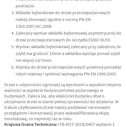
podcięcie.
Wkładki bębenkowe do drzwi przeciwpożarowych
należy stosować zgodne z normą PN-EN
1303:2007/AC:2008
Zalecany wymiar wkładki bębenkowej asymetrycznej do
drzwi przeciwpożarowych do skrzydła EI260 30/55
Wymiar wkładki bębenkowej zalecany przy założeniu że
szyld ma grubość 10mm a wkładka wystaje ponad szyld
nie więcej niż 5mm.
Klamka do drzwi przeciwpożarowych powinna posiadać
rdzeń stalowy i spełniać wymagania PN-EN 1906:2003.
Drzwi o odporności ogniowej są wyrobami o wysokim stopniu
ważności w aspekcie bezpieczeństwa pożarowego w
budynkach. Zaleca się, aby właściciel budynku dbał o
utrzymanie drzwi w stanie pełnej sprawności do działania. W
trakcie użytkowania drzwi należy poddawać okresowym
przeglądom i konserwacji przez wykwalifikowaną ekipę
montażową, co najmniej raz w roku.
Krajowa Ocena Techniczna:
ITB-KOT-2018/0407 wydanie 1