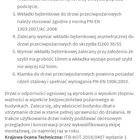
podcięcie.
Wkładki bębenkowe do drzwi przeciwpożarowych
należy stosować zgodne z normą PN-EN
1303:2007/AC:2008
Zalecany wymiar wkładki bębenkowej asymetrycznej do
drzwi przeciwpożarowych do skrzydła EI260 30/55
Wymiar wkładki bębenkowej zalecany przy założeniu że
szyld ma grubość 10mm a wkładka wystaje ponad szyld
nie więcej niż 5mm.
Klamka do drzwi przeciwpożarowych powinna posiadać
rdzeń stalowy i spełniać wymagania PN-EN 1906:2003.
Drzwi o odporności ogniowej są wyrobami o wysokim stopniu
ważności w aspekcie bezpieczeństwa pożarowego w
budynkach. Zaleca się, aby właściciel budynku dbał o
utrzymanie drzwi w stanie pełnej sprawności do działania. W
trakcie użytkowania drzwi należy poddawać okresowym
przeglądom i konserwacji przez wykwalifikowaną ekipę
montażową, co najmniej raz w roku.
Krajowa Ocena Techniczna:
ITB-KOT-2018/0407 wydanie 1