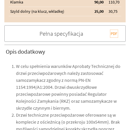
Klamka
90,00
110,70
Szyld dolny (na klucz, wkładkę)
25,00
30,75
Pełna specyfikacja
Opis dodatkowy
W celu spełnienia warunków Aprobaty Technicznej do
drzwi przeciwpożarowych należy zastosować
samozamykacz zgodny z normą PN-EN
1154:1994/A1:2004. Drzwi dwuskrzydłowe
przeciwpożarowe powinny posiadać Regulator
Kolejności Zamykania (RKZ) oraz samozamykacze w
skrzydle czynnym i biernym.
Drzwi techniczne przeciwpożarowe oferowane są w
komplecie z ościeżnicą (o przekroju 100x54mm). Brak
możliwości samodzielnej korekty skrzydła poprzez