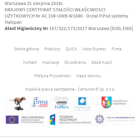
Warszawa 31 sierpnia 2018r.
KRAJOWY CERTYFIKAT STAŁOŚCI WŁAŚCIWOSCI
UŻYTKOWYCH Nr AC 158-UWB-W1680 - Drzwi P.Poż systemy
Halspan
Atest Higieniczny Nr
167/322/173/2017 Warszawa [EI30, EI60]
Strona główna
Produkty
QUICK
Kolor Express
Firma
Kontakt
Inspiracje
Do pobrania
Gdzie Kupić
Polityka Prywatności
Mapa Serwisu
Wszelkie prawa zastrzeżone - Centurion-R Sp. z o.o.