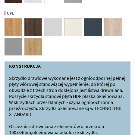
CPL
KONSTRUKCJA
Skrzydło drzwiowe wykonane jest z ognioodpornej pełnej
płyty wiórowej stanowiącej wypełnienie, do której po
obwodzie z trzech stron doklejona jest listwa drewniana.
Poszycie skrzydła stanowi płyta HDF płaska okleinowana.
W skrzydłach przeszklonych - szyba ognioochronna
przeźroczysta. Skrzydła okleinowane są w TECHNOLOGII
STANDARD.
Ościeżnica drewniana z elementów o przekroju
100x54mm,okleinowana w kolorze skrzydła.