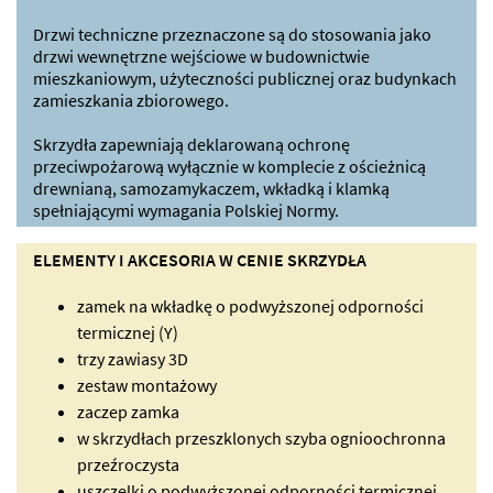
Drzwi techniczne przeznaczone są do stosowania jako
drzwi wewnętrzne wejściowe w budownictwie
mieszkaniowym, użyteczności publicznej oraz budynkach
zamieszkania zbiorowego.
Skrzydła zapewniają deklarowaną ochronę
przeciwpożarową wyłącznie w komplecie z ościeżnicą
drewnianą, samozamykaczem, wkładką i klamką
spełniającymi wymagania Polskiej Normy.
ELEMENTY I AKCESORIA W CENIE SKRZYDŁA
zamek na wkładkę o podwyższonej odporności
termicznej (Y)
trzy zawiasy 3D
zestaw montażowy
zaczep zamka
w skrzydłach przeszklonych szyba ognioochronna
przeźroczysta
uszczelki o podwyższonej odporności termicznej