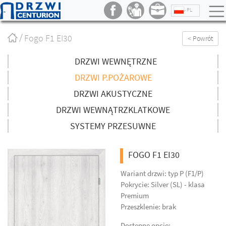
PL
Strona
Fogo F1 EI30
< Powrót
główna
/
DRZWI WEWNĘTRZNE
DRZWI P.POŻAROWE
DRZWI AKUSTYCZNE
DRZWI WEWNĄTRZKLATKOWE
SYSTEMY PRZESUWNE
FOGO F1 EI30
Wariant drzwi: typ P (F1/P)
Pokrycie: Silver (SL) - klasa
Premium
Przeszklenie: brak
Dostępne opcje: