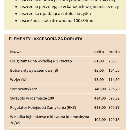
uszczelki pęczniejące w kanałach wrębu ościeżnicy
uszczelka opadająca u dołu skrzydła
ościeżnica stała drewniana 100x54mm
ELEMENTY I AKCESORIA ZA DOPŁATĄ
Nazwa
netto
brutto
Drugi zamek na wkładkę (P) i zaczep
61,00
75,03
Bolce antywyważeniowe (B)
85,00
104,55
Wizjer (W)
93,00
114,39
Samozamykacz
240,00
295,20
Skrzydło w rozmiarze 100
484,00
595,32
Regulator Kolejności Zamykania (RKZ)
699,00
859,77
Wkładka bębenkowa niklowana lub mosiężna
105,00
129,15
30/45