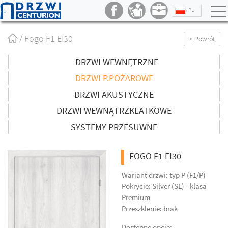
PL
Strona
Fogo F1 EI30
< Powrót
główna
/
DRZWI WEWNĘTRZNE
DRZWI P.POŻAROWE
DRZWI AKUSTYCZNE
DRZWI WEWNĄTRZKLATKOWE
SYSTEMY PRZESUWNE
FOGO F1 EI30
Wariant drzwi: typ P (F1/P)
Pokrycie: Silver (SL) - klasa
Premium
Przeszklenie: brak
Dostępne opcje: