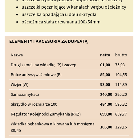
uszczelki pęczniejące w kanałach wrębu ościeżnicy
uszczelka opadająca u dołu skrzydła
ościeżnica stała drewniana 100x54mm
ELEMENTY I AKCESORIA ZA DOPŁATĄ
Nazwa
netto
brutto
Drugi zamek na wkładkę (P) i zaczep
61,00
75,03
Bolce antywyważeniowe (B)
85,00
104,55
Wizjer (W)
93,00
114,39
Samozamykacz
240,00
295,20
Skrzydło w rozmiarze 100
484,00
595,32
Regulator Kolejności Zamykania (RKZ)
699,00
859,77
Wkładka bębenkowa niklowana lub mosiężna
105,00
129,15
30/45