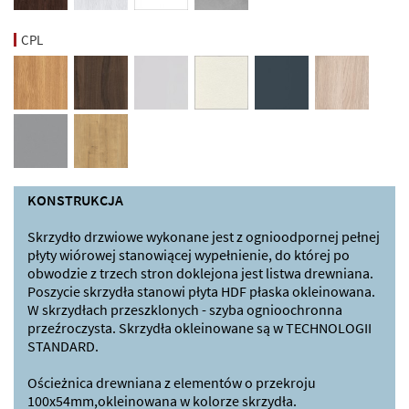
CPL
KONSTRUKCJA
Skrzydło drzwiowe wykonane jest z ognioodpornej pełnej
płyty wiórowej stanowiącej wypełnienie, do której po
obwodzie z trzech stron doklejona jest listwa drewniana.
Poszycie skrzydła stanowi płyta HDF płaska okleinowana.
W skrzydłach przeszklonych - szyba ognioochronna
przeźroczysta. Skrzydła okleinowane są w TECHNOLOGII
STANDARD.
Ościeżnica drewniana z elementów o przekroju
100x54mm,okleinowana w kolorze skrzydła.