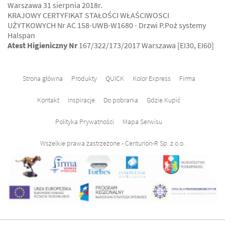
Warszawa 31 sierpnia 2018r.
KRAJOWY CERTYFIKAT STAŁOŚCI WŁAŚCIWOSCI
UŻYTKOWYCH Nr AC 158-UWB-W1680 - Drzwi P.Poż systemy
Halspan
Atest Higieniczny Nr
167/322/173/2017 Warszawa [EI30, EI60]
Strona główna
Produkty
QUICK
Kolor Express
Firma
Kontakt
Inspiracje
Do pobrania
Gdzie Kupić
Polityka Prywatności
Mapa Serwisu
Wszelkie prawa zastrzeżone - Centurion-R Sp. z o.o.