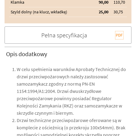
Klamka
90,00
110,70
Szyld dolny (na klucz, wkładkę)
25,00
30,75
Pełna specyfikacja
Opis dodatkowy
W celu spełnienia warunków Aprobaty Technicznej do
drzwi przeciwpożarowych należy zastosować
samozamykacz zgodny z normą PN-EN
1154:1994/A1:2004. Drzwi dwuskrzydłowe
przeciwpożarowe powinny posiadać Regulator
Kolejności Zamykania (RKZ) oraz samozamykacze w
skrzydle czynnym i biernym.
Drzwi techniczne przeciwpożarowe oferowane są w
komplecie z ościeżnicą (o przekroju 100x54mm). Brak
możliwości samodzielnej korekty skrzydła poprzez