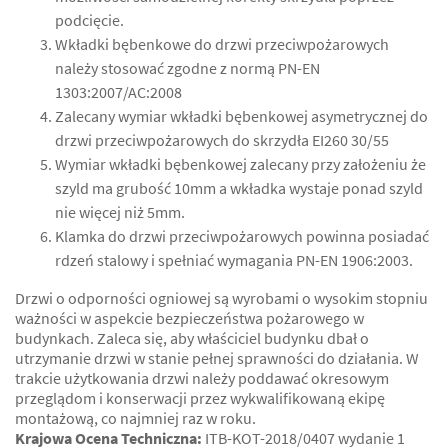
podcięcie.
Wkładki bębenkowe do drzwi przeciwpożarowych
należy stosować zgodne z normą PN-EN
1303:2007/AC:2008
Zalecany wymiar wkładki bębenkowej asymetrycznej do
drzwi przeciwpożarowych do skrzydła EI260 30/55
Wymiar wkładki bębenkowej zalecany przy założeniu że
szyld ma grubość 10mm a wkładka wystaje ponad szyld
nie więcej niż 5mm.
Klamka do drzwi przeciwpożarowych powinna posiadać
rdzeń stalowy i spełniać wymagania PN-EN 1906:2003.
Drzwi o odporności ogniowej są wyrobami o wysokim stopniu
ważności w aspekcie bezpieczeństwa pożarowego w
budynkach. Zaleca się, aby właściciel budynku dbał o
utrzymanie drzwi w stanie pełnej sprawności do działania. W
trakcie użytkowania drzwi należy poddawać okresowym
przeglądom i konserwacji przez wykwalifikowaną ekipę
montażową, co najmniej raz w roku.
Krajowa Ocena Techniczna:
ITB-KOT-2018/0407 wydanie 1