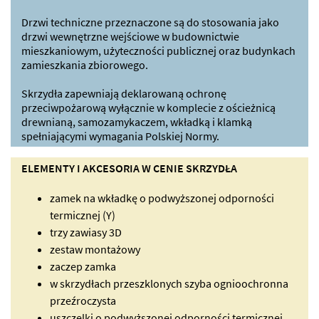
Drzwi techniczne przeznaczone są do stosowania jako
drzwi wewnętrzne wejściowe w budownictwie
mieszkaniowym, użyteczności publicznej oraz budynkach
zamieszkania zbiorowego.
Skrzydła zapewniają deklarowaną ochronę
przeciwpożarową wyłącznie w komplecie z ościeżnicą
drewnianą, samozamykaczem, wkładką i klamką
spełniającymi wymagania Polskiej Normy.
ELEMENTY I AKCESORIA W CENIE SKRZYDŁA
zamek na wkładkę o podwyższonej odporności
termicznej (Y)
trzy zawiasy 3D
zestaw montażowy
zaczep zamka
w skrzydłach przeszklonych szyba ognioochronna
przeźroczysta
uszczelki o podwyższonej odporności termicznej