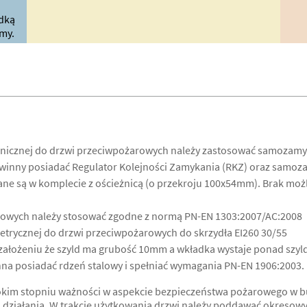
dką
my.
hnicznej do drzwi przeciwpożarowych należy zastosować samozamy
nny posiadać Regulator Kolejności Zamykania (RKZ) oraz samoza
e są w komplecie z ościeżnicą (o przekroju 100x54mm). Brak możl
owych należy stosować zgodne z normą PN-EN 1303:2007/AC:2008
trycznej do drzwi przeciwpożarowych do skrzydła EI260 30/55
ałożeniu że szyld ma grubość 10mm a wkładka wystaje ponad szyld
a posiadać rdzeń stalowy i spełniać wymagania PN-EN 1906:2003.
kim stopniu ważności w aspekcie bezpieczeństwa pożarowego w bud
o działania. W trakcie użytkowania drzwi należy poddawać okresow