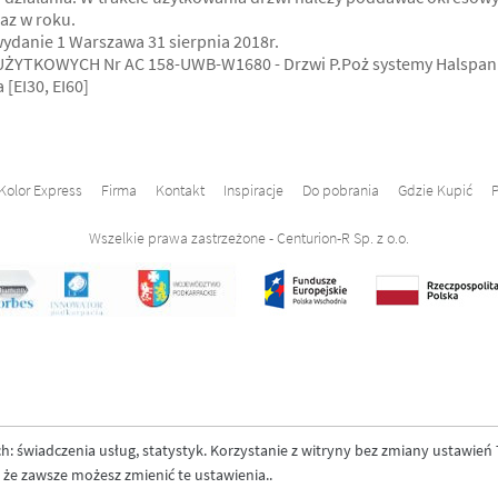
az w roku.
danie 1 Warszawa 31 sierpnia 2018r.
YTKOWYCH Nr AC 158-UWB-W1680 - Drzwi P.Poż systemy Halspan
[EI30, EI60]
Kolor Express
Firma
Kontakt
Inspiracje
Do pobrania
Gdzie Kupić
P
Wszelkie prawa zastrzeżone - Centurion-R Sp. z o.o.
: świadczenia usług, statystyk. Korzystanie z witryny bez zmiany ustawień 
e zawsze możesz zmienić te ustawienia..