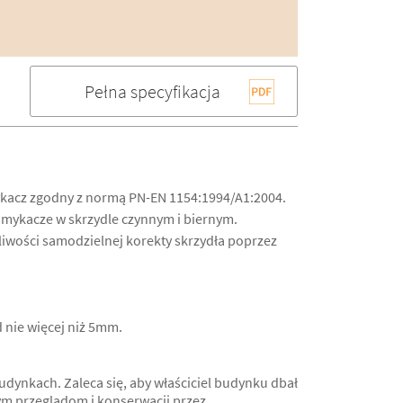
Pełna specyfikacja
kacz zgodny z normą PN-EN 1154:1994/A1:2004.
mykacze w skrzydle czynnym i biernym.
iwości samodzielnej korekty skrzydła poprzez
 nie więcej niż 5mm.
ynkach. Zaleca się, aby właściciel budynku dbał
ym przeglądom i konserwacji przez