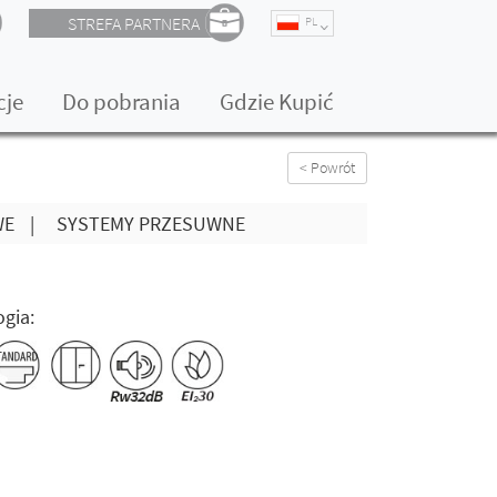
STREFA PARTNERA
PL
cje
Do pobrania
Gdzie Kupić
< Powrót
WE
|
SYSTEMY PRZESUWNE
gia: