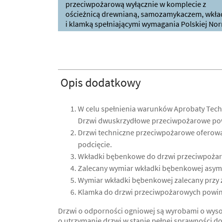
przeciwpożarową wyłącznie w komplecie z
ościeżnicą drewnianą, samozamykaczem, wkła
i klamką spełniającymi wymagania Polskiej Nor
Opis dodatkowy
W celu spełnienia warunków Aprobaty Tec
Drzwi dwuskrzydłowe przeciwpożarowe powi
Drzwi techniczne przeciwpożarowe oferowan
podcięcie.
Wkładki bębenkowe do drzwi przeciwpożar
Zalecany wymiar wkładki bębenkowej asyme
Wymiar wkładki bębenkowej zalecany przy z
Klamka do drzwi przeciwpożarowych powinn
Drzwi o odporności ogniowej są wyrobami o wyso
o utrzymanie drzwi w stanie pełnej sprawności d