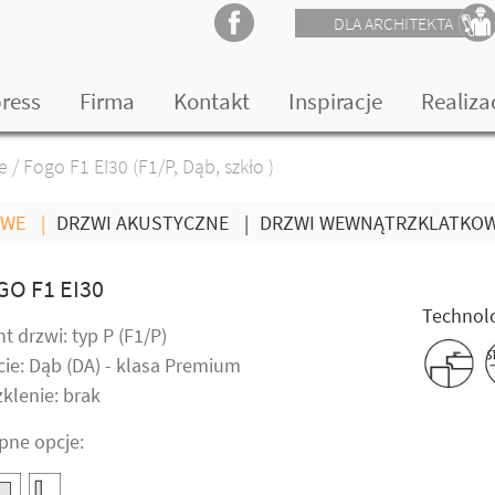
DLA ARCHITEKTA
press
Firma
Kontakt
Inspiracje
Realiza
e
/
Fogo F1 EI30 (F1/P, Dąb, szkło )
OWE
|
DRZWI AKUSTYCZNE
|
DRZWI WEWNĄTRZKLATKO
GO F1 EI30
Technolo
t drzwi: typ P (F1/P)
cie: Dąb (DA) - klasa Premium
klenie: brak
pne opcje: