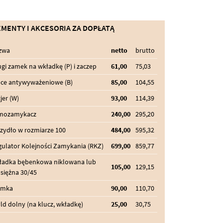
EMENTY I AKCESORIA ZA DOPŁATĄ
zwa
netto
brutto
gi zamek na wkładkę (P) i zaczep
61,00
75,03
lce antywyważeniowe (B)
85,00
104,55
jer (W)
93,00
114,39
mozamykacz
240,00
295,20
zydło w rozmiarze 100
484,00
595,32
ulator Kolejności Zamykania (RKZ)
699,00
859,77
ładka bębenkowa niklowana lub
105,00
129,15
siężna 30/45
amka
90,00
110,70
ld dolny (na klucz, wkładkę)
25,00
30,75