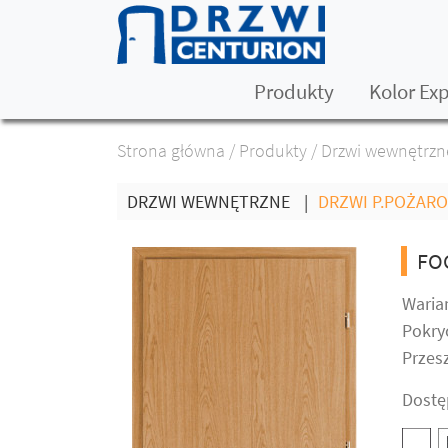
Produkty
Kolor Ex
Strona główna
/
Produkty
/
Drzwi wewnętrzn
DRZWI WEWNĘTRZNE
|
DRZWI P.POŻAR
FO
Warian
Pokry
Przesz
Dostę