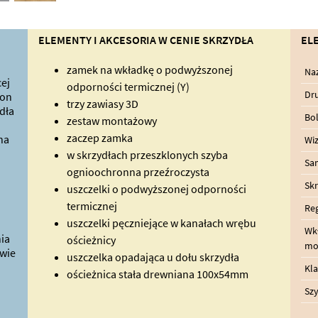
ELEMENTY I AKCESORIA W CENIE SKRZYDŁA
EL
zamek na wkładkę o podwyższonej
Na
ej
odporności termicznej (Y)
Dru
ron
trzy zawiasy 3D
dła
Bo
zestaw montażowy
zaczep zamka
na
Wiz
w skrzydłach przeszklonych szyba
Sa
ognioochronna przeźroczysta
Skr
uszczelki o podwyższonej odporności
termicznej
Reg
uszczelki pęczniejące w kanałach wrębu
Wk
ia
ościeżnicy
mo
wie
uszczelka opadająca u dołu skrzydła
Kl
ościeżnica stała drewniana 100x54mm
Szy