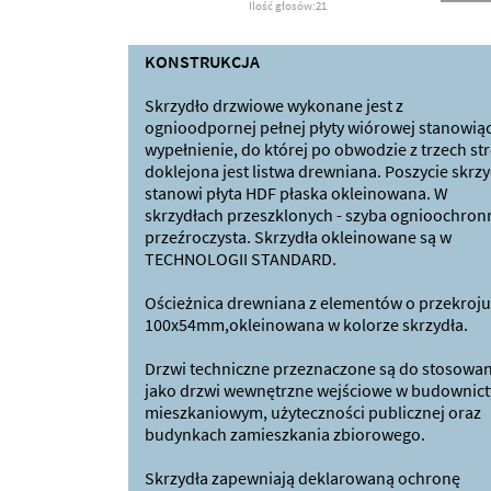
Ilość głosów:21
KONSTRUKCJA
Skrzydło drzwiowe wykonane jest z
ognioodpornej pełnej płyty wiórowej stanowiąc
wypełnienie, do której po obwodzie z trzech st
doklejona jest listwa drewniana. Poszycie skrzy
stanowi płyta HDF płaska okleinowana. W
skrzydłach przeszklonych - szyba ognioochron
przeźroczysta. Skrzydła okleinowane są w
TECHNOLOGII STANDARD.
Ościeżnica drewniana z elementów o przekroju
100x54mm,okleinowana w kolorze skrzydła.
Drzwi techniczne przeznaczone są do stosowan
jako drzwi wewnętrzne wejściowe w budownict
mieszkaniowym, użyteczności publicznej oraz
budynkach zamieszkania zbiorowego.
Skrzydła zapewniają deklarowaną ochronę