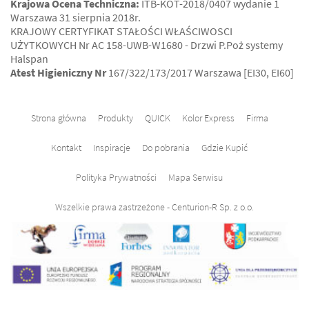
Krajowa Ocena Techniczna:
ITB-KOT-2018/0407 wydanie 1
Warszawa 31 sierpnia 2018r.
KRAJOWY CERTYFIKAT STAŁOŚCI WŁAŚCIWOSCI
UŻYTKOWYCH Nr AC 158-UWB-W1680 - Drzwi P.Poż systemy
Halspan
Atest Higieniczny Nr
167/322/173/2017 Warszawa [EI30, EI60]
Strona główna
Produkty
QUICK
Kolor Express
Firma
Kontakt
Inspiracje
Do pobrania
Gdzie Kupić
Polityka Prywatności
Mapa Serwisu
Wszelkie prawa zastrzeżone - Centurion-R Sp. z o.o.