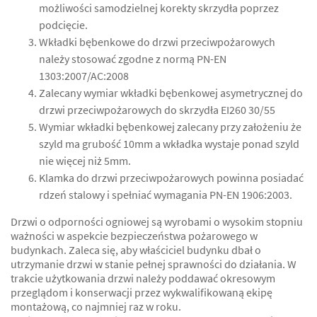
możliwości samodzielnej korekty skrzydła poprzez
podcięcie.
Wkładki bębenkowe do drzwi przeciwpożarowych
należy stosować zgodne z normą PN-EN
1303:2007/AC:2008
Zalecany wymiar wkładki bębenkowej asymetrycznej do
drzwi przeciwpożarowych do skrzydła EI260 30/55
Wymiar wkładki bębenkowej zalecany przy założeniu że
szyld ma grubość 10mm a wkładka wystaje ponad szyld
nie więcej niż 5mm.
Klamka do drzwi przeciwpożarowych powinna posiadać
rdzeń stalowy i spełniać wymagania PN-EN 1906:2003.
Drzwi o odporności ogniowej są wyrobami o wysokim stopniu
ważności w aspekcie bezpieczeństwa pożarowego w
budynkach. Zaleca się, aby właściciel budynku dbał o
utrzymanie drzwi w stanie pełnej sprawności do działania. W
trakcie użytkowania drzwi należy poddawać okresowym
przeglądom i konserwacji przez wykwalifikowaną ekipę
montażową, co najmniej raz w roku.