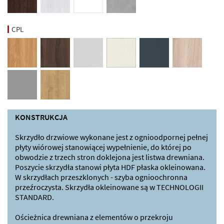
CPL
KONSTRUKCJA
Skrzydło drzwiowe wykonane jest z ognioodpornej pełnej
płyty wiórowej stanowiącej wypełnienie, do której po
obwodzie z trzech stron doklejona jest listwa drewniana.
Poszycie skrzydła stanowi płyta HDF płaska okleinowana.
W skrzydłach przeszklonych - szyba ognioochronna
przeźroczysta. Skrzydła okleinowane są w TECHNOLOGII
STANDARD.
Ościeżnica drewniana z elementów o przekroju