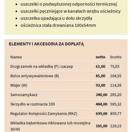
uszczelki o podwyższonej odporności termicznej
uszczelki pęczniejące w kanałach wrębu ościeżnicy
uszczelka opadająca u dołu skrzydła
ościeżnica stała drewniana 100x54mm
ELEMENTY I AKCESORIA ZA DOPŁATĄ
Nazwa
netto
brutto
Drugi zamek na wkładkę (P) i zaczep
61,00
75,03
Bolce antywyważeniowe (B)
85,00
104,55
Wizjer (W)
93,00
114,39
Samozamykacz
240,00
295,20
Skrzydło w rozmiarze 100
484,00
595,32
Regulator Kolejności Zamykania (RKZ)
699,00
859,77
Wkładka bębenkowa niklowana lub mosiężna
105,00
129,15
30/45