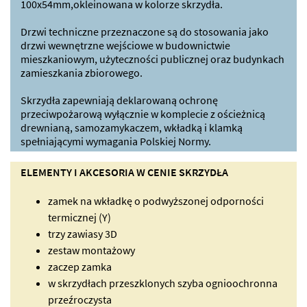
100x54mm,okleinowana w kolorze skrzydła.
Drzwi techniczne przeznaczone są do stosowania jako
drzwi wewnętrzne wejściowe w budownictwie
mieszkaniowym, użyteczności publicznej oraz budynkach
zamieszkania zbiorowego.
Skrzydła zapewniają deklarowaną ochronę
przeciwpożarową wyłącznie w komplecie z ościeżnicą
drewnianą, samozamykaczem, wkładką i klamką
spełniającymi wymagania Polskiej Normy.
ELEMENTY I AKCESORIA W CENIE SKRZYDŁA
zamek na wkładkę o podwyższonej odporności
termicznej (Y)
trzy zawiasy 3D
zestaw montażowy
zaczep zamka
w skrzydłach przeszklonych szyba ognioochronna
przeźroczysta