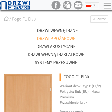
PL
Strona
Fogo F1 EI30
< Powrót
główna
/
DRZWI WEWNĘTRZNE
DRZWI P.POŻAROWE
DRZWI AKUSTYCZNE
DRZWI WEWNĄTRZKLATKOWE
SYSTEMY PRZESUWNE
FOGO F1 EI30
Wariant drzwi: typ P (F1/P)
Pokrycie: Buk (BU) - klasa
Premium
Przeszklenie: brak
Dostępne opcje: