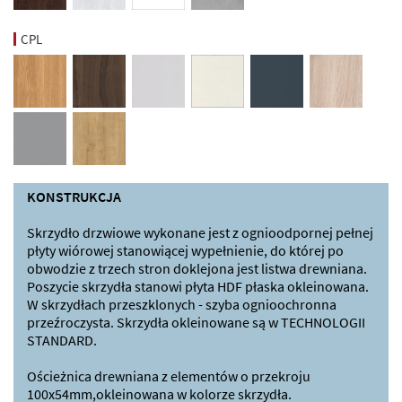
CPL
KONSTRUKCJA
Skrzydło drzwiowe wykonane jest z ognioodpornej pełnej
płyty wiórowej stanowiącej wypełnienie, do której po
obwodzie z trzech stron doklejona jest listwa drewniana.
Poszycie skrzydła stanowi płyta HDF płaska okleinowana.
W skrzydłach przeszklonych - szyba ognioochronna
przeźroczysta. Skrzydła okleinowane są w TECHNOLOGII
STANDARD.
Ościeżnica drewniana z elementów o przekroju
100x54mm,okleinowana w kolorze skrzydła.