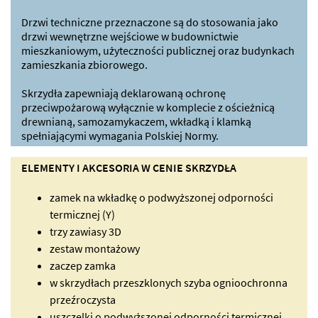
Drzwi techniczne przeznaczone są do stosowania jako
drzwi wewnętrzne wejściowe w budownictwie
mieszkaniowym, użyteczności publicznej oraz budynkach
zamieszkania zbiorowego.
Skrzydła zapewniają deklarowaną ochronę
przeciwpożarową wyłącznie w komplecie z ościeżnicą
drewnianą, samozamykaczem, wkładką i klamką
spełniającymi wymagania Polskiej Normy.
ELEMENTY I AKCESORIA W CENIE SKRZYDŁA
zamek na wkładkę o podwyższonej odporności
termicznej (Y)
trzy zawiasy 3D
zestaw montażowy
zaczep zamka
w skrzydłach przeszklonych szyba ognioochronna
przeźroczysta
uszczelki o podwyższonej odporności termicznej