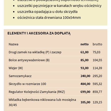
uszczelki pęczniejące w kanałach wrębu ościeżnicy
uszczelka opadająca u dołu skrzydła
ościeżnica stała drewniana 100x54mm
ELEMENTY I AKCESORIA ZA DOPŁATĄ
Nazwa
netto
brutto
Drugi zamek na wkładkę (P) i zaczep
61,00
75,03
Bolce antywyważeniowe (B)
85,00
104,55
Wizjer (W)
93,00
114,39
Samozamykacz
240,00
295,20
Skrzydło w rozmiarze 100
484,00
595,32
Regulator Kolejności Zamykania (RKZ)
699,00
859,77
Wkładka bębenkowa niklowana lub mosiężna
105,00
129,15
30/45