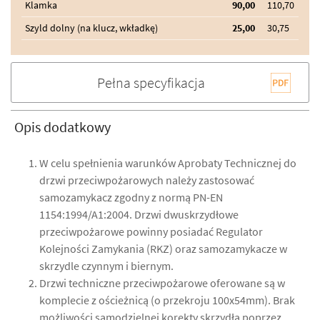
Klamka
90,00
110,70
Szyld dolny (na klucz, wkładkę)
25,00
30,75
Pełna specyfikacja
Opis dodatkowy
W celu spełnienia warunków Aprobaty Technicznej do
drzwi przeciwpożarowych należy zastosować
samozamykacz zgodny z normą PN-EN
1154:1994/A1:2004. Drzwi dwuskrzydłowe
przeciwpożarowe powinny posiadać Regulator
Kolejności Zamykania (RKZ) oraz samozamykacze w
skrzydle czynnym i biernym.
Drzwi techniczne przeciwpożarowe oferowane są w
komplecie z ościeżnicą (o przekroju 100x54mm). Brak
możliwości samodzielnej korekty skrzydła poprzez