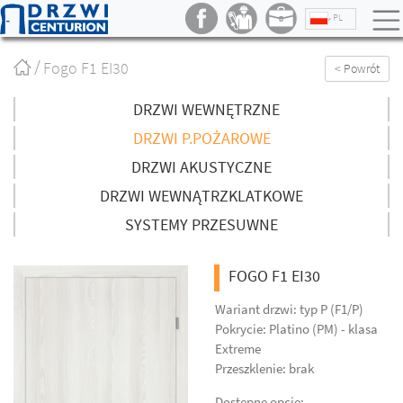
PL
Strona
Fogo F1 EI30
< Powrót
główna
/
DRZWI WEWNĘTRZNE
DRZWI P.POŻAROWE
DRZWI AKUSTYCZNE
DRZWI WEWNĄTRZKLATKOWE
SYSTEMY PRZESUWNE
FOGO F1 EI30
Wariant drzwi: typ P (F1/P)
Pokrycie: Platino (PM) - klasa
Extreme
Przeszklenie: brak
Dostępne opcje: