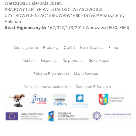
Warszawa 31 sierpnia 2018r.
KRAJOWY CERTYFIKAT STAŁOŚCI WŁAŚCIWOSCI
UŻYTKOWYCH Nr AC 158-UWB-W1680 - Drzwi P.Poż systemy
Halspan
Atest Higieniczny Nr
167/322/173/2017 Warszawa [EI30, EI60]
Strona główna
Produkty
QUICK
Kolor Express
Firma
Kontakt
Inspiracje
Do pobrania
Gdzie Kupić
Polityka Prywatności
Mapa Serwisu
Wszelkie prawa zastrzeżone - Centurion-R Sp. z o.o.