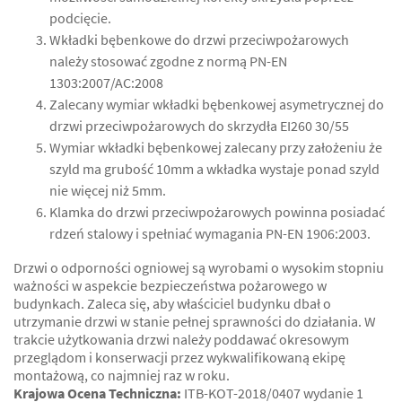
podcięcie.
Wkładki bębenkowe do drzwi przeciwpożarowych
należy stosować zgodne z normą PN-EN
1303:2007/AC:2008
Zalecany wymiar wkładki bębenkowej asymetrycznej do
drzwi przeciwpożarowych do skrzydła EI260 30/55
Wymiar wkładki bębenkowej zalecany przy założeniu że
szyld ma grubość 10mm a wkładka wystaje ponad szyld
nie więcej niż 5mm.
Klamka do drzwi przeciwpożarowych powinna posiadać
rdzeń stalowy i spełniać wymagania PN-EN 1906:2003.
Drzwi o odporności ogniowej są wyrobami o wysokim stopniu
ważności w aspekcie bezpieczeństwa pożarowego w
budynkach. Zaleca się, aby właściciel budynku dbał o
utrzymanie drzwi w stanie pełnej sprawności do działania. W
trakcie użytkowania drzwi należy poddawać okresowym
przeglądom i konserwacji przez wykwalifikowaną ekipę
montażową, co najmniej raz w roku.
Krajowa Ocena Techniczna:
ITB-KOT-2018/0407 wydanie 1