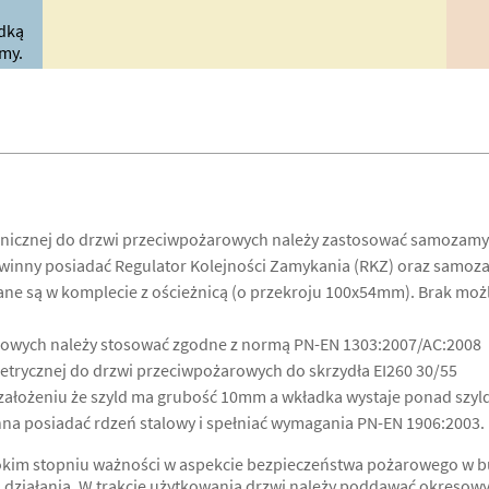
dką
my.
hnicznej do drzwi przeciwpożarowych należy zastosować samozamy
nny posiadać Regulator Kolejności Zamykania (RKZ) oraz samoza
e są w komplecie z ościeżnicą (o przekroju 100x54mm). Brak możl
owych należy stosować zgodne z normą PN-EN 1303:2007/AC:2008
trycznej do drzwi przeciwpożarowych do skrzydła EI260 30/55
ałożeniu że szyld ma grubość 10mm a wkładka wystaje ponad szyld
a posiadać rdzeń stalowy i spełniać wymagania PN-EN 1906:2003.
kim stopniu ważności w aspekcie bezpieczeństwa pożarowego w bud
o działania. W trakcie użytkowania drzwi należy poddawać okresow