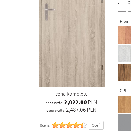
Prem
CPL
cena kompletu
2,022.00
PLN
cena netto:
2,487.06
PLN
cena brutto:
Oceń
Ocena: