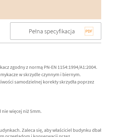
Pełna specyfikacja
kacz zgodny z normą PN-EN 1154:1994/A1:2004.
mykacze w skrzydle czynnym i biernym.
iwości samodzielnej korekty skrzydła poprzez
 nie więcej niż 5mm.
ynkach. Zaleca się, aby właściciel budynku dbał
ym przeglądom i konserwacji przez