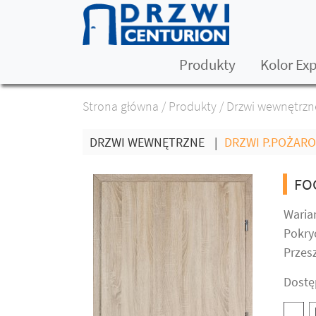
Produkty
Kolor Ex
Strona główna
/
Produkty
/
Drzwi wewnętrzn
DRZWI WEWNĘTRZNE
|
DRZWI P.POŻAR
FO
Warian
Pokry
Przesz
Dostę