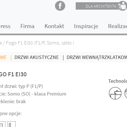
DLA ARCHITEKTA
press
Firma
Kontakt
Inspiracje
Realiza
e
/
Fogo F1 EI30 (F1/P, Somo, szkło )
OWE
|
DRZWI AKUSTYCZNE
|
DRZWI WEWNĄTRZKLATKO
GO F1 EI30
Technolo
t drzwi: typ P (F1/P)
cie: Somo (SO) - klasa Premium
klenie: brak
pne opcje: