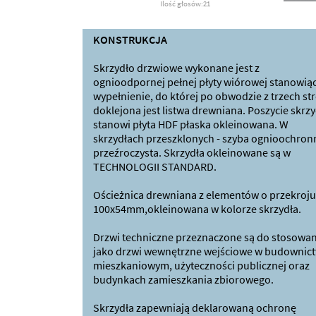
Ilość głosów:21
KONSTRUKCJA
Skrzydło drzwiowe wykonane jest z
ognioodpornej pełnej płyty wiórowej stanowiąc
wypełnienie, do której po obwodzie z trzech st
doklejona jest listwa drewniana. Poszycie skrzy
stanowi płyta HDF płaska okleinowana. W
skrzydłach przeszklonych - szyba ognioochron
przeźroczysta. Skrzydła okleinowane są w
TECHNOLOGII STANDARD.
Ościeżnica drewniana z elementów o przekroju
100x54mm,okleinowana w kolorze skrzydła.
Drzwi techniczne przeznaczone są do stosowan
jako drzwi wewnętrzne wejściowe w budownict
mieszkaniowym, użyteczności publicznej oraz
budynkach zamieszkania zbiorowego.
Skrzydła zapewniają deklarowaną ochronę