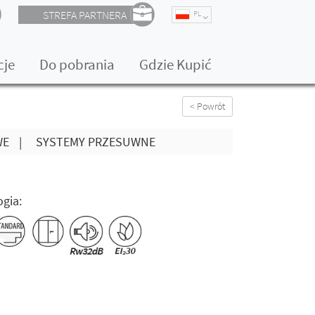
STREFA PARTNERA
PL
cje
Do pobrania
Gdzie Kupić
< Powrót
WE
|
SYSTEMY PRZESUWNE
gia: