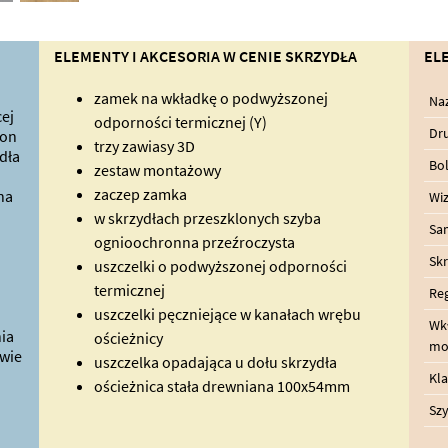
ELEMENTY I AKCESORIA W CENIE SKRZYDŁA
EL
zamek na wkładkę o podwyższonej
Na
ej
odporności termicznej (Y)
Dru
ron
trzy zawiasy 3D
dła
Bo
zestaw montażowy
zaczep zamka
na
Wiz
w skrzydłach przeszklonych szyba
Sa
ognioochronna przeźroczysta
Skr
uszczelki o podwyższonej odporności
termicznej
Reg
uszczelki pęczniejące w kanałach wrębu
Wk
ia
ościeżnicy
mo
wie
uszczelka opadająca u dołu skrzydła
Kl
ościeżnica stała drewniana 100x54mm
Szy