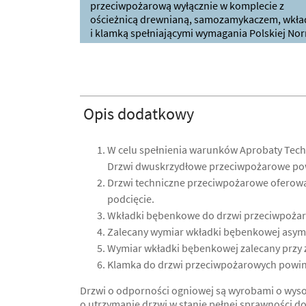
przeciwpożarową wyłącznie w komplecie z
ościeżnicą drewnianą, samozamykaczem, wkła
i klamką spełniającymi wymagania Polskiej Nor
Opis dodatkowy
W celu spełnienia warunków Aprobaty Tec
Drzwi dwuskrzydłowe przeciwpożarowe powi
Drzwi techniczne przeciwpożarowe oferowan
podcięcie.
Wkładki bębenkowe do drzwi przeciwpożar
Zalecany wymiar wkładki bębenkowej asyme
Wymiar wkładki bębenkowej zalecany przy z
Klamka do drzwi przeciwpożarowych powinn
Drzwi o odporności ogniowej są wyrobami o wyso
o utrzymanie drzwi w stanie pełnej sprawności d