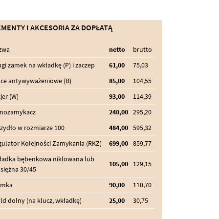
EMENTY I AKCESORIA ZA DOPŁATĄ
zwa
netto
brutto
gi zamek na wkładkę (P) i zaczep
61,00
75,03
lce antywyważeniowe (B)
85,00
104,55
jer (W)
93,00
114,39
mozamykacz
240,00
295,20
zydło w rozmiarze 100
484,00
595,32
ulator Kolejności Zamykania (RKZ)
699,00
859,77
ładka bębenkowa niklowana lub
105,00
129,15
siężna 30/45
amka
90,00
110,70
ld dolny (na klucz, wkładkę)
25,00
30,75