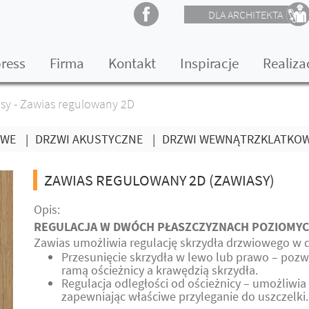
DLA ARCHITEKTA
press
Firma
Kontakt
Inspiracje
Realiza
sy - Zawias regulowany 2D
OWE
|
DRZWI AKUSTYCZNE
|
DRZWI WEWNĄTRZKLATKO
ZAWIAS REGULOWANY 2D (ZAWIASY)
Opis:
REGULACJA W DWÓCH PŁASZCZYZNACH POZIOMY
Zawias umożliwia regulację skrzydła drzwiowego w
Przesunięcie skrzydła w lewo lub prawo – pozw
ramą ościeżnicy a krawędzią skrzydła.
Regulacja odległości od ościeżnicy – umożliwi
zapewniając właściwe przyleganie do uszczelki.