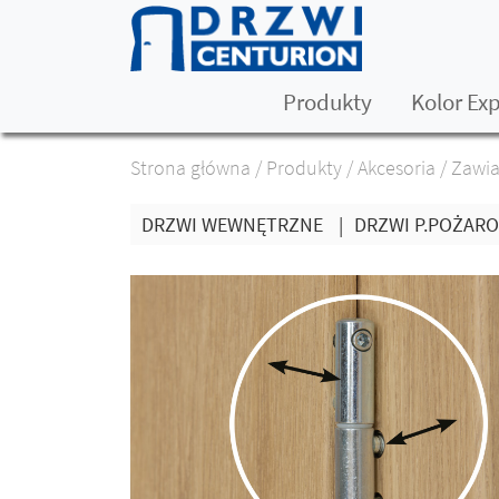
Produkty
Kolor Ex
Strona główna
/
Produkty
/
Akcesoria
/
Zawia
DRZWI WEWNĘTRZNE
|
DRZWI P.POŻAR