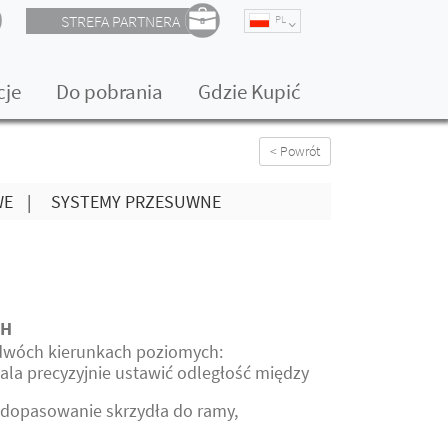
STREFA PARTNERA
PL
cje
Do pobrania
Gdzie Kupić
< Powrót
WE
|
SYSTEMY PRZESUWNE
CH
 dwóch kierunkach poziomych:
ala precyzyjnie ustawić odległość między
a dopasowanie skrzydła do ramy,