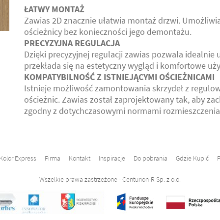
ŁATWY MONTAŻ
Zawias 2D znacznie ułatwia montaż drzwi. Umożliwia
ościeżnicy bez konieczności jego demontażu.
PRECYZYJNA REGULACJA
Dzięki precyzyjnej regulacji zawias pozwala idealnie
przekłada się na estetyczny wygląd i komfortowe uży
KOMPATYBILNOŚĆ Z ISTNIEJĄCYMI OŚCIEŻNICAMI
Istnieje możliwość zamontowania skrzydeł z regul
ościeżnic. Zawias został zaprojektowany tak, aby 
zgodny z dotychczasowymi normami rozmieszczenia 
Kolor Express
Firma
Kontakt
Inspiracje
Do pobrania
Gdzie Kupić
P
Wszelkie prawa zastrzeżone - Centurion-R Sp. z o.o.